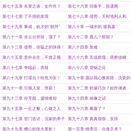
第七十五章 名誉之谈，女仵作？
第七十六章 回春手，拾遗阁
第七十七章 了不得的发现
第七十八章 借势，天时地利人和
第七十九章 事成，奴才的“朝拜”
第八十章 一城半的‘接风宴’
第八十一章 水云台所得，溜了？
第八十二章 孤儿？暗箭？
第八十三章 借势，张韫之的抉择！
第八十四章 发难
第八十五章 意外丛生，不曾正视
第八十六章 舌战群儒，搭桥借梯
第八十七章 争端起，质疑
第八十八章 背锅之论
第八十九章 打擂台？转危为安！
第九十章 愿以我心换前路，沈瓷的
小心机
第九十一章 引狼入室，俘获！
第九十二章 机缘巧合？始作俑者
第九十三章 存芳园，盛情难却
第九十四章 画像之试
第九十五章 一丘之貉，心腹之人
第九十六章 暴露了？
第九十七章 登门造访，沈家的养子
第九十八章 真真假假，安排
第九十九章 糟心的张大掌柜！
第一百章 桃李庄，分身乏术？