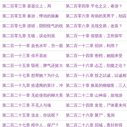
意
第二百零三章 甚嚣尘上，局
第二百零四章 平仓之义，春游？
第二百零五章 春游，悸动的脉象
第二百零六章 有病的美男子，劫囚
第二百零七章 抓错，阴阳怪气的枕
第二百零八章 兑现交易，改装？
溪
第二百零九章 互嗑，误会到底
第二百一十章 假朋友，卫所探牢
第二百一十一章 血色水牢，另一面
第二百一十二章 招供，利用？
第二百一十三章 你不喜欢
第二百一十四章 密档，她能承受
吗？
第二百一十五章 昏死，脾气还挺大
第二百一十六章 忐忑，剖腹之论？
第二百一十七章 想帮她？为什么
第二百一十八章 投之以诚，以诚相
报
第二百一十九章 拾遗阁的算计，冲
第二百二十章 换装的柳烟客，三人
喜？
行
第二百二十一章 无处使劲的柳大美
第二百二十二章 山神庙，故地游
人
第二百二十三章 不见人与魂
第二百二十四章 发觉，尸体要来何
用？
第二百二十五章 送走，你说呢？
第二百二十六章 聚尸，鬼洞
第二百二十七章 棺中人，探尸？
第二百二十八章 回城，查封所得