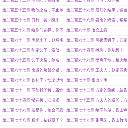
第二百五十三章 不能死，她得活
第二百五十四章 煎熬，或许赌一
把？
第二百五十五章 唤他之名，不止梦
第二百五十六章 最好的结果，铜镜
中
错觉？
第二百五十七章 日行一善？醒来
第二百五十八章 要命的绳索，帮帮
我们
第二百五十九章 给你们选择，你不
第二百六十章 改变主意
公平！
第二百六十一章 串起来了，赵炳宅
第二百六十二章 照夜雪狮子，归家
第二百六十三章 陈家父子，索债
第二百六十四章 摊牌，你别想！
第二百六十五章 父子决裂，除名
第二百六十六章 妻离子散，相决绝
第二百六十七章 命运的短暂交错，
第二百六十八章 王夫人，赵家四房
暂休
第二百六十九章 软柿子？动之以情
第二百七十章 逐出？审
第二百七十一章 不如我了解，孟惊
第二百七十二章 方家的隐瞒，兰香
雷在哪儿？
第二百七十四章 蜡花树，江湖远
第二百七十五章 方夫人的逼问，方
芸祭
第二百七十六章 若是你，她会同意
第二百七十七章 绝不能做，香山寺
的！
密谈
第二百七十八章 糯米，钻钱眼了？
第二百七十九章 张凤芝，香山竹海