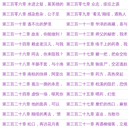
第三百零六章 水进之疑，葛英雄的
第三百零七章 众志，疫症之源
到来
第三百零八章 感染愈杂，公子至
第三百零九章 ‘看见’顾绥，遇熟人
第三百一十章 逃不出的梦境
第三百一十一章 华泽的画藏，喜与
忧
第三百一十二章 故友，你能做到！
第三百一十三章 师父的秘密，我求
你
第三百一十四章 赖皮老汉儿，与我
第三百一十五章 络子上的药香，我
何关？
不后悔
第三百一十六章 同去，你来阻我？
第三百一十七章 赌一把，把命交给
你
第三百一十八章 羊肠手套，与小渔
第三百一十九章 验疫尸，交还逃奴
的争夺
~
第三百二十章 南枝的抉择，阿棠出
第三百二十一章 药方，高热突起
关
第三百二十二章 孤注一掷的杀意，
第三百二十三章 枕溪的阻拦，恐惧
奔赴
第三百二十四章 虚惊一场，呕死你
第三百二十五章 喂药，幻觉
第三百二十六章 他的面具，可以
第三百二十七章 糜烂的伤口，麻烦
吗？
了
第三百二十八章 顾绥的离去，‘禁
第三百二十九章 逼迫，当散功
足’
第三百三十章 松口，再访花月夜
第三百三十一章 再遇柳烟客，立规