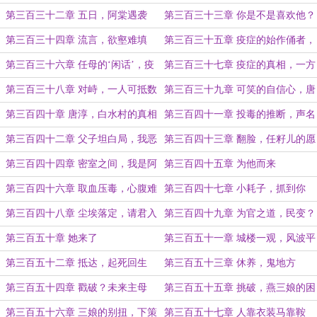
矩?
第三百三十二章 五日，阿棠遇袭
第三百三十三章 你是不是喜欢他？
第三百三十四章 流言，欲壑难填
第三百三十五章 疫症的始作俑者，
为何？
第三百三十六章 任母的‘闲话’，疫
第三百三十七章 疫症的真相，一方
症之疑
解药
第三百三十八章 对峙，一人可抵数
第三百三十九章 可笑的自信心，唐
万万？
淳的执着
第三百四十章 唐淳，白水村的真相
第三百四十一章 投毒的推断，声名
狼藉
第三百四十二章 父子坦白局，我恶
第三百四十三章 翻脸，任籽儿的愿
心你
望
第三百四十四章 密室之间，我是阿
第三百四十五章 为他而来
棠
第三百四十六章 取血压毒，心腹难
第三百四十七章 小耗子，抓到你
为
了！
第三百四十八章 尘埃落定，请君入
第三百四十九章 为官之道，民变？
瓮
第三百五十章 她来了
第三百五十一章 城楼一观，风波平
第三百五十二章 抵达，起死回生
第三百五十三章 休养，鬼地方
第三百五十四章 戳破？未来主母
第三百五十五章 挑破，燕三娘的困
惑
第三百五十六章 三娘的别扭，下策
第三百五十七章 人靠衣装马靠鞍