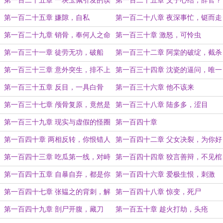
第一百二十五章 一块玉佩引发的误
第一百二十五章 父子心结，辞官？
会，夜谈
第一百二十五章 嫌隙，自私
第一百二十八章 夜深事忙，铤而走
险的张韫之
第一百二十九章 销骨，奉何人之命
第一百三十章 激怒，可怜虫
第一百三十一章 徒劳无功，破船
第一百三十二章 阿棠的破绽，截杀
第一百三十三章 意外突生，排不上
第一百三十四章 沈瓷的逼问，唯一
号
缺口
第一百三十五章 反目，一具白骨
第一百三十六章 他不该来
第一百三十七章 颅骨复原，竟然是
第一百三十八章 陆多多，涩目
她！
第一百三十九章 现实与虚假的怪圈
第一百四十章
第一百四十章 两相反转，你恨错人
第一百四十二章 父女决裂，为你好
了
第一百四十三章 吃瓜第一线，对峙
第一百四十四章 狡言善辩，不见棺
材不掉泪
第一百四十五章 自暴自弃，都是你
第一百四十六章 爱极生恨，刺激
逼我的
第一百四十七章 张韫之的背刺，解
第一百四十八章 惊变，死尸
语花
第一百四十九章 剖尸开腹，藏刀
第一百五十章 趁火打劫，头疮