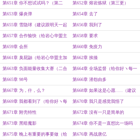
第651章 你不想试试吗？（第二
第652章 熔岩炼狱（第三更）
章）
第653章 爆炎弹
第654章 去了
第655章 雪隐球（建议跟明天一起
第656章 我到了
看）
第657章 合作愉快（给岩心华盟主
第658章 要求
加第二更！）
第659章 会所
第660章 免疫力
第661章 臭屁鼬（给岩心华盟主加
第662章 挨揍
第三更！）
第663章 负面能量收集大赛（二合
第664章 全场监督（给你好ヽ每一
一）
天盟主加第一更！）
第665章 98号
第666章 潜怨由多
第667章 为，什，么？
第668章 如果这是心愿......（建议
跟明天一起看）
第669章 我都看到了（给你好ヽ每
第670章 我只是感觉我悟了
一天盟主加第二更）
第671章 附壳特性
第672章 没有一只是简单的
第673章 黑暗魔影
第674章 你不是一直想比一场吗
第675章 晚上有重要的事要做（给
第676章 再战唐亿