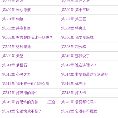
第497章 出发
第498章 星际之旅
第499章 维尔原液
第500章 第十三区
第501章 钢钢......
第502章 第三区
第503章 莱赛莫多
第504章 特尖班
第505章 有兴趣跟我比一场吗？
第506章 我要测脑域
（可以跟明天一起看）
第507章 这种感觉......
第508章 积分榜
第509章 天堑
第510章 那我说了
第511章 梦悟石
第512章 谁在讲话？！
第513章 心灵之力
第514章 非要我装这个逼是吧
第515章 我不在乎他们怎么看
第516章 你先上
第517章 好没用的特性
第518章 好人卡
第519章 好恐怖的宠兽......（三合
第520章 需要帮忙吗？
一）
第521章 它很快就不是了
第522章 它没有不愿意