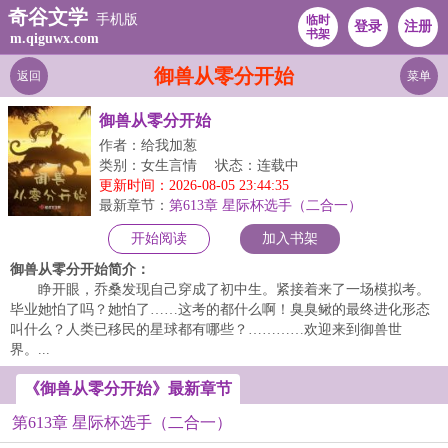
奇谷文学
手机版
临时
登录
注册
书架
m.qiguwx.com
御兽从零分开始
返回
菜单
御兽从零分开始
作者：给我加葱
类别：女生言情
状态：连载中
更新时间：2026-08-05 23:44:35
最新章节：
第613章 星际杯选手（二合一）
开始阅读
加入书架
御兽从零分开始简介：
睁开眼，乔桑发现自己穿成了初中生。紧接着来了一场模拟考。
毕业她怕了吗？她怕了……这考的都什么啊！臭臭鳅的最终进化形态
叫什么？人类已移民的星球都有哪些？…………欢迎来到御兽世
界。...
《御兽从零分开始》最新章节
第613章 星际杯选手（二合一）