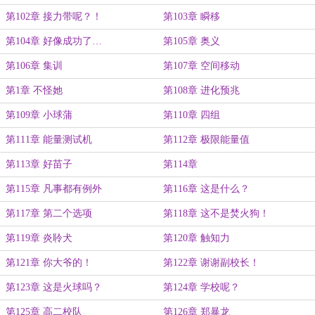
第102章 接力带呢？！
第103章 瞬移
第104章 好像成功了…
第105章 奥义
第106章 集训
第107章 空间移动
第1章 不怪她
第108章 进化预兆
第109章 小球蒲
第110章 四组
第111章 能量测试机
第112章 极限能量值
第113章 好苗子
第114章
第115章 凡事都有例外
第116章 这是什么？
第117章 第二个选项
第118章 这不是焚火狗！
第119章 炎聆犬
第120章 触知力
第121章 你大爷的！
第122章 谢谢副校长！
第123章 这是火球吗？
第124章 学校呢？
第125章 高二校队
第126章 郑暴龙