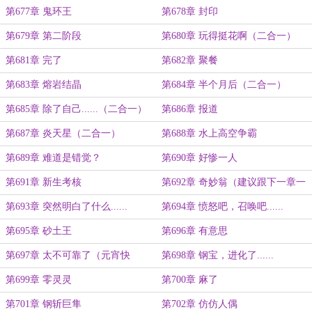
你好ヽ每一天盟主加第三更！）
第677章 鬼环王
第678章 封印
第679章 第二阶段
第680章 玩得挺花啊（二合一）
第681章 完了
第682章 聚餐
第683章 熔岩结晶
第684章 半个月后（二合一）
第685章 除了自己......（二合一）
第686章 报道
第687章 炎天星（二合一）
第688章 水上高空争霸
第689章 难道是错觉？
第690章 好惨一人
第691章 新生考核
第692章 奇妙翁（建议跟下一章一
起看）
第693章 突然明白了什么......
第694章 愤怒吧，召唤吧......
第695章 砂土王
第696章 有意思
第697章 太不可靠了（元宵快
第698章 钢宝，进化了......
乐！）
第699章 零灵灵
第700章 麻了
第701章 钢斩巨隼
第702章 仿仿人偶