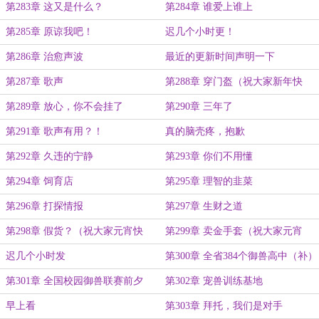
第283章 这又是什么？
第284章 谁爱上谁上
第285章 原谅我吧！
迟几个小时更！
第286章 治愈声波
最近的更新时间声明一下
第287章 歌声
第288章 穿门盔（祝大家新年快
乐！）
第289章 放心，你不会挂了
第290章 三年了
第291章 歌声有用？！
真的脑壳疼，抱歉
第292章 久违的宁静
第293章 你们不用懂
第294章 饲育店
第295章 理智的韭菜
第296章 打探情报
第297章 生财之道
第298章 假货？（祝大家元宵快
第299章 卖金手套（祝大家元宵
乐！）
double快乐！）
迟几个小时发
第300章 全省384个御兽高中（补）
第301章 全国校园御兽联赛前夕
第302章 宠兽训练基地
早上看
第303章 拜托，我们是对手