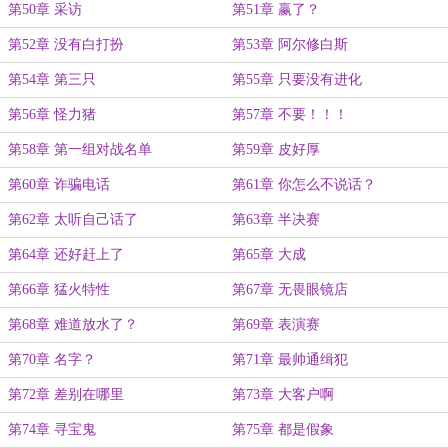
第50章 采访
第51章 赢了？
第52章 没有白打扮
第53章 阿尔修白斯
第54章 第三只
第55章 只要没有进化
第56章 怪力猪
第57章 不要！！！
第58章 第一组对战名单
第59章 皮好厚
第60章 诈骗电话
第61章 你怎么不说话？
第62章 太听自己话了
第63章 半决赛
第64章 还好赶上了
第65章 大成
第66章 猛火特性
第67章 无畏眼镜店
第68章 难道放水了？
第69章 表演赛
第70章 名字？
第71章 最帅通缉犯
第72章 差别在哪里
第73章 大客户啊
第74章 寻宝鬼
第75章 都是假象