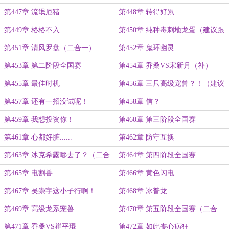
第447章 流氓厄猪
第448章 转得好累......
第449章 格格不入
第450章 纯种毒刺地龙蛋（建议跟
明天的一起看！）
第451章 清风罗盘（二合一）
第452章 鬼环幽灵
第453章 第二阶段全国赛
第454章 乔桑VS宋新月（补）
第455章 最佳时机
第456章 三只高级宠兽？！（建议
跟明天一起看！）
第457章 还有一招没试呢！
第458章 信？
第459章 我想投资你！
第460章 第三阶段全国赛
第461章 心都好脏......
第462章 防守互换
第463章 冰克希露哪去了？（二合
第464章 第四阶段全国赛
一）
第465章 电割兽
第466章 黄色闪电
第467章 吴崇宇这小子行啊！
第468章 冰普龙
第469章 高级龙系宠兽
第470章 第五阶段全国赛（二合
一）
第471章 乔桑VS崔平琨
第472章 如此丧心病狂