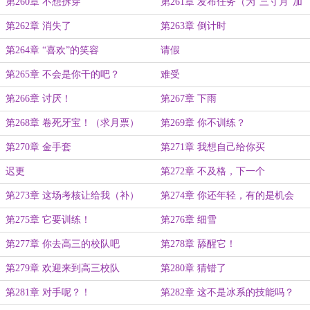
第260章 不想拆穿
第261章 发布任务（为“三寸月”加
更）
第262章 消失了
第263章 倒计时
第264章 “喜欢”的笑容
请假
第265章 不会是你干的吧？
难受
第266章 讨厌！
第267章 下雨
第268章 卷死牙宝！（求月票）
第269章 你不训练？
第270章 金手套
第271章 我想自己给你买
迟更
第272章 不及格，下一个
第273章 这场考核让给我（补）
第274章 你还年轻，有的是机会
第275章 它要训练！
第276章 细雪
第277章 你去高三的校队吧
第278章 舔醒它！
第279章 欢迎来到高三校队
第280章 猜错了
第281章 对手呢？！
第282章 这不是冰系的技能吗？