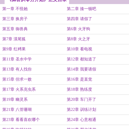
第一章 不怪她
第二章 揍一顿吧
第三章 换房子
第四章 请假了
第五章 御兽典
第6章 火牙狗
第7章 漠尾狐
第8章 火之牙
第9章 红糐果
第10章 看电视
第11章 圣水中学
第12章 都知道了
第13章 有人找你
第14章 我要请假
第15章 但求一败
第16章 是直觉
第17章 火系克虫系
第18章 熟练度
第19章 幽灵系
第20章 车门开了
第21章 八管珊瑚
第22章 训练计划
第23章 看看喜欢哪个
第24章 心意相通