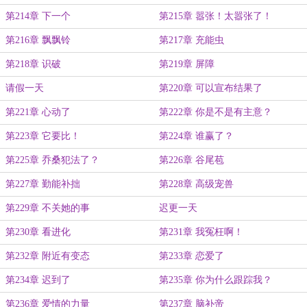
第214章 下一个
第215章 嚣张！太嚣张了！
第216章 飘飘铃
第217章 充能虫
第218章 识破
第219章 屏障
请假一天
第220章 可以宣布结果了
第221章 心动了
第222章 你是不是有主意？
第223章 它要比！
第224章 谁赢了？
第225章 乔桑犯法了？
第226章 谷尾苞
第227章 勤能补拙
第228章 高级宠兽
第229章 不关她的事
迟更一天
第230章 看进化
第231章 我冤枉啊！
第232章 附近有变态
第233章 恋爱了
第234章 迟到了
第235章 你为什么跟踪我？
第236章 爱情的力量
第237章 脑补帝