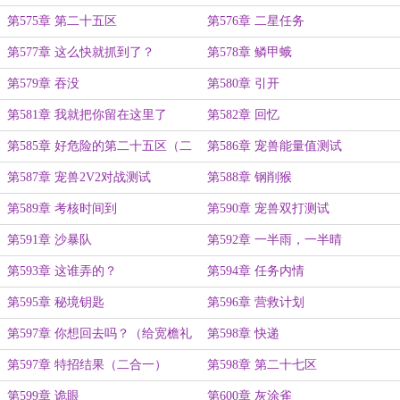
盟主加第三更！）
第575章 第二十五区
第576章 二星任务
第577章 这么快就抓到了？
第578章 鳞甲蛾
第579章 吞没
第580章 引开
第581章 我就把你留在这里了
第582章 回忆
第585章 好危险的第二十五区（二
第586章 宠兽能量值测试
合一）
第587章 宠兽2V2对战测试
第588章 钢削猴
第589章 考核时间到
第590章 宠兽双打测试
第591章 沙暴队
第592章 一半雨，一半晴
第593章 这谁弄的？
第594章 任务内情
第595章 秘境钥匙
第596章 营救计划
第597章 你想回去吗？（给宽檐礼
第598章 快递
帽盟主加第四更！）
第597章 特招结果（二合一）
第598章 第二十七区
第599章 诡眼
第600章 灰涂雀