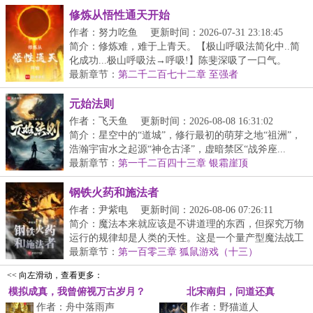
修炼从悟性通天开始
作者：努力吃鱼
更新时间：2026-07-31 23:18:45
简介：修炼难，难于上青天。【极山呼吸法简化中..简
化成功...极山呼吸法→呼吸!】陈斐深吸了一口气。
【极...
最新章节：
第二千二百七十二章 至强者
元始法则
作者：飞天鱼
更新时间：2026-08-08 16:31:02
简介：星空中的“道城”，修行最初的萌芽之地“祖洲”，
浩瀚宇宙水之起源“神仓古泽”，虚暗禁区“战斧座...
最新章节：
第一千二百四十三章 银霜崖顶
钢铁火药和施法者
作者：尹紫电
更新时间：2026-08-06 07:26:11
简介：魔法本来就应该是不讲道理的东西，但探究万物
运行的规律却是人类的天性。这是一个量产型魔法战工
具...
最新章节：
第一百零三章 狐鼠游戏（十三）
<< 向左滑动，查看更多：
模拟成真，我曾俯视万古岁月？
北宋南归，问道还真
作者：舟中落雨声
作者：野猫道人