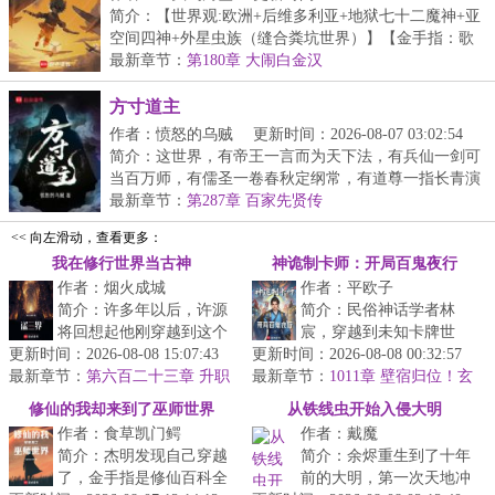
简介：【世界观:欧洲+后维多利亚+地狱七十二魔神+亚
空间四神+外星虫族（缝合粪坑世界）】【金手指：歌
利...
最新章节：
第180章 大闹白金汉
方寸道主
作者：愤怒的乌贼
更新时间：2026-08-07 03:02:54
简介：这世界，有帝王一言而为天下法，有兵仙一剑可
当百万师，有儒圣一卷春秋定纲常，有道尊一指长青演
造...
最新章节：
第287章 百家先贤传
<< 向左滑动，查看更多：
我在修行世界当古神
神诡制卡师：开局百鬼夜行
作者：烟火成城
作者：平欧子
简介：许多年以后，许源
简介：民俗神话学者林
将回想起他刚穿越到这个
宸，穿越到未知卡牌世
更新时间：2026-08-08 15:07:43
世界，被飞剑钉在大桥上
更新时间：2026-08-08 00:32:57
界。开局就遇上【百鬼夜
最新章节：
的那个晚上。那时的他以
第六百二十三章 升职
最新章节：
行】超凶级副本！危急关
1011章 壁宿归位！玄
为这是个修...
武羁绊解锁，化身移动救护车！
头，林宸借助【...
修仙的我却来到了巫师世界
从铁线虫开始入侵大明
作者：食草凯门鳄
作者：戴魔
简介：杰明发现自己穿越
简介：余烬重生到了十年
了，金手指是修仙百科全
前的大明，第一次天地冲