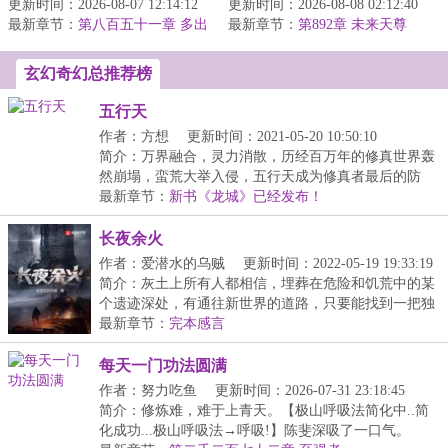
更新时间：2026-08-07 12:14:12
书【大道书阁】，可为什
更新时间：2026-08-08 02:12:40
击还未降临，万妖没有彻
最新章节：
么穿越的却是巫师世
第八百五十一章 多出
最新章节：
底复苏，倭寇还未彻底携
第892章 未来天尊
来的七级
界？！星环联邦...
百鬼登陆，...
玄幻奇幻总推荐榜
五行天
作者：方想
更新时间：2021-05-20 10:50:10
简介：万界融合，灵力消散，历经百万年的修真世界轰
然崩塌，蛮荒大举入侵，五行天成为修真者最后的防
线。...
最新章节：
新书《龙城》已经发布！
长夜余火
作者：爱潜水的乌贼
更新时间：2022-05-19 19:33:19
简介：灰土上所有人都相信，埋葬在危险和饥荒中的某
个遗迹深处，有通往新世界的道路，只要能找到一把独
特...
最新章节：
完本感言
每天一门功法圆满
作者：努力吃鱼
更新时间：2026-07-31 23:18:45
简介：修炼难，难于上青天。【极山呼吸法简化中..简
化成功...极山呼吸法→呼吸!】陈斐深吸了一口气。