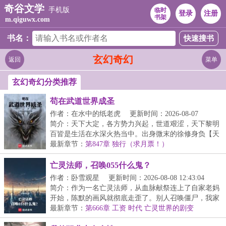
奇谷文学
手机版
临时
登录
注册
书架
m.qiguwx.com
书名：
玄幻奇幻
返回
菜单
玄幻奇幻分类推荐
苟在武道世界成圣
作者：在水中的纸老虎
更新时间：2026-08-07
18:52:44
简介：天下大定，各方势力兴起，世道艰涩，天下黎明
百皆是生活在水深火热当中。出身微末的徐修身负【天
道...
最新章节：
第847章 独行（求月票！）
亡灵法师，召唤055什么鬼？
作者：卧雪观星
更新时间：2026-08-08 12:43:04
简介：作为一名亡灵法师，从血脉献祭连上了自家老妈
开始，陈默的画风就彻底走歪了。别人召唤僵尸，我家
骷...
最新章节：
第666章 工资 时代 亡灵世界的剧变