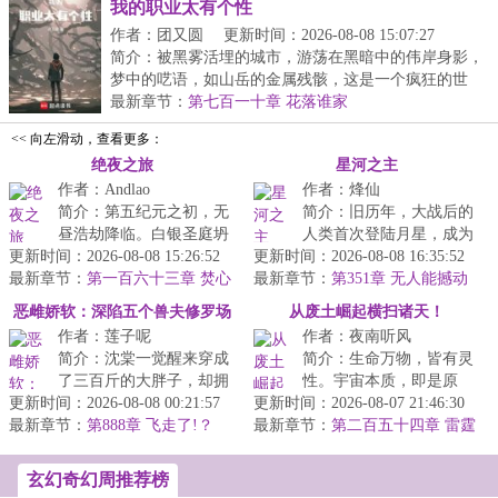
我的职业太有个性
作者：团又圆
更新时间：2026-08-08 15:07:27
简介：被黑雾活埋的城市，游荡在黑暗中的伟岸身影，
梦中的呓语，如山岳的金属残骸，这是一个疯狂的世
界，...
最新章节：
第七百一十章 花落谁家
<< 向左滑动，查看更多：
绝夜之旅
星河之主
作者：Andlao
作者：烽仙
简介：第五纪元之初，无
简介：旧历年，大战后的
昼浩劫降临。白银圣庭坍
人类首次登陆月星，成为
更新时间：2026-08-08 15:26:52
缩为苍白的剪影，时光将
更新时间：2026-08-08 16:35:52
新历开端。新历年，月星
最新章节：
帝国碾作尘埃，起源之海
第一百六十三章 焚心
最新章节：
人口超过亿，人类诞生第
第351章 无人能撼动
之瞳
仍在咆哮，...
蓝星【万字求月票】
一位星空武...
恶雌娇软：深陷五个兽夫修罗场
从废土崛起横扫诸天！
作者：莲子呢
作者：夜南听风
简介：沈棠一觉醒来穿成
简介：生命万物，皆有灵
了三百斤的大胖子，却拥
性。宇宙本质，即是原
更新时间：2026-08-08 00:21:57
有五个绝色兽夫。美艳红
更新时间：2026-08-07 21:46:30
能。破碎的废土上，充斥
最新章节：
狐，霸道黑狼，阴郁白
第888章 飞走了!？
最新章节：
着辐射与畸变，浩瀚的星
第二百五十四章 雷霆
蛇，人鱼暴君...
号抵达蓝星
河中，是无尽...
玄幻奇幻周推荐榜