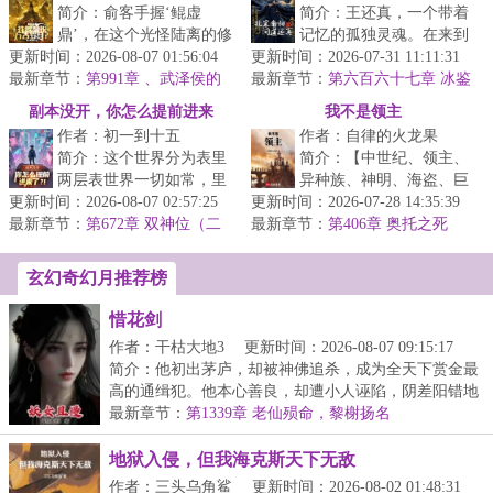
简介：俞客手握‘鲲虚
简介：王还真，一个带着
鼎’，在这个光怪陆离的修
记忆的孤独灵魂。在来到
更新时间：2026-08-07 01:56:04
行大世，再度苏醒。【每
更新时间：2026-07-31 11:11:31
这个世界之后，亲眼目睹
最新章节：
一次天人转生，就是一次
第991章 、武泽侯的
最新章节：
了金人屠村。他和来送饭
第六百六十七章 冰鉴
打算、武泽侯和尾火！
崭新的开始...
初开
的少女侥幸...
副本没开，你怎么提前进来
我不是领主
作者：初一到十五
作者：自律的火龙果
了？！
简介：这个世界分为表里
简介：【中世纪、领主、
两层表世界一切如常，里
异种族、神明、海盗、巨
更新时间：2026-08-07 02:57:25
世界却荒诞诡谲那里，超
更新时间：2026-07-28 14:35:39
龙......】身为马匪头子，
最新章节：
凡与扭曲并行，罪恶与欲
第672章 双神位（二
最新章节：
林恩本没有改变这个时代
第406章 奥托之死
合一）
念滋长一旦...
的义务。...
玄幻奇幻月推荐榜
惜花剑
作者：干枯大地3
更新时间：2026-08-07 09:15:17
简介：他初出茅庐，却被神佛追杀，成为全天下赏金最
高的通缉犯。他本心善良，却遭小人诬陷，阴差阳错地
当...
最新章节：
第1339章 老仙殒命，黎榭扬名
地狱入侵，但我海克斯天下无敌
作者：三头乌角鲨
更新时间：2026-08-02 01:48:31