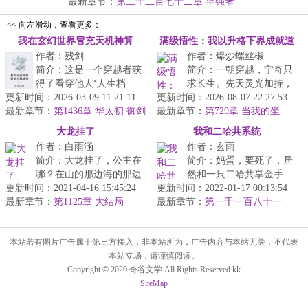
【极...
最新章节：
第二千二百七十二章 至强者
<< 向左滑动，查看更多：
我在玄幻世界冒充天机神算
满级悟性：我以升格下界成就道
作者：残剑
作者：爆炒螺丝椒
祖
简介：这是一个穿越者获
简介：一朝穿越，宁奇只
得了看穿他人‘人生档
求长生。先天灵光加持，
更新时间：2026-03-09 11:21:11
案’的能力后，在玄幻世界
更新时间：2026-08-07 22:27:53
觉醒满级悟性。自此。宁
最新章节：
冒充天机神算的故事。...
第1436章 华太初 御剑
最新章节：
奇低调修行，不无敌不出
第729章 当我的坐
道
骑！
山。阅万经...
大龙挂了
我和二哈共系统
作者：白雨涵
作者：玄雨
简介：大龙挂了，公主在
简介：妈蛋，要死了，居
哪？在山的那边海的那边
然和一只二哈共享金手
更新时间：2021-04-16 15:45:24
有一群小精灵，他们喜欢
更新时间：2022-01-17 00:13:54
指！快点刷新一下属于我
最新章节：
和稀泥，他们还会种玉
第1125章 大结局
最新章节：
的任务啊！我才不要去完
第一千一百八十一
米。代表宝石...
章、最终之战-新目标
成啃骨头一个...
本站若有图片广告属于第三方接入，非本站所为，广告内容与本站无关，不代表
本站立场，请谨慎阅读。
Copyright © 2020 奇谷文学 All Rights Reserved.kk
SiteMap