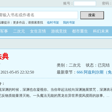
账号：
密码
温馨提示：更多作品，请搜索查找
临时书架
我的书架
军事
二次元
女生言情
游戏竞技
都市重生
科幻未来
法典
声
类别：二次元
状态：已完结
1-05-05 22:32:50
最新章节：
666 阿兹利尔斯（
介：
视深渊的时候，深渊也在凝视你。当你举起法杖向深渊施展禁咒，深渊表
记反物质能量湮灭炮。一头魔法无能的黑龙在异世界搅风搅雨的故事。...