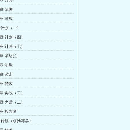
章 打算
章 沉睡
章 窘境
 计划（一）
章 计划（四）
章 计划（七）
章 慕达拉
章 初燃
章 袭击
章 转攻
章 再战（二）
章 之后（二）
章 投靠者
 转移（求推荐票）