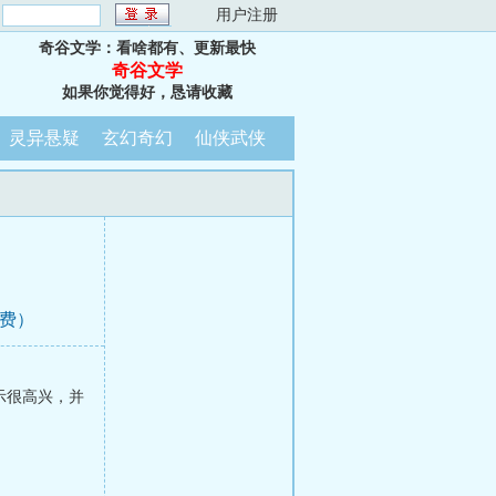
：
用户注册
奇谷文学：看啥都有、更新最快
奇谷文学
如果你觉得好，恳请收藏
灵异悬疑
玄幻奇幻
仙侠武侠
免费）
示很高兴，并