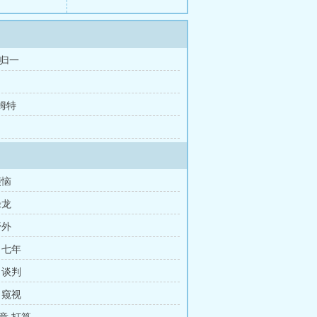
下归一
哈姆特
烦恼
绿龙
野外
 七年
 谈判
 窥视