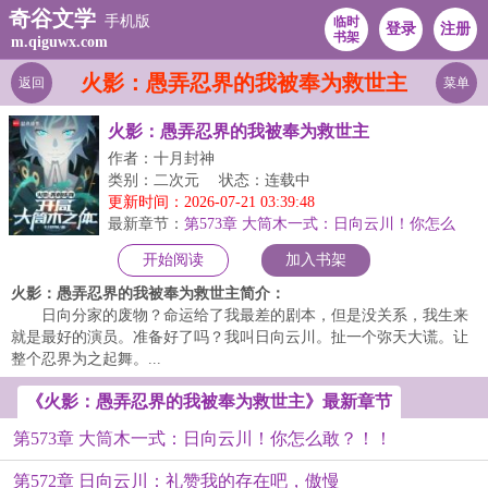
奇谷文学
手机版
临时
登录
注册
书架
m.qiguwx.com
火影：愚弄忍界的我被奉为救世主
返回
菜单
火影：愚弄忍界的我被奉为救世主
作者：十月封神
类别：二次元
状态：连载中
更新时间：2026-07-21 03:39:48
最新章节：
第573章 大筒木一式：日向云川！你怎么
敢？！！
开始阅读
加入书架
火影：愚弄忍界的我被奉为救世主简介：
日向分家的废物？命运给了我最差的剧本，但是没关系，我生来
就是最好的演员。准备好了吗？我叫日向云川。扯一个弥天大谎。让
整个忍界为之起舞。...
《火影：愚弄忍界的我被奉为救世主》最新章节
第573章 大筒木一式：日向云川！你怎么敢？！！
第572章 日向云川：礼赞我的存在吧，傲慢