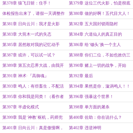
你！！
第378章 猿飞日斩：住手！
第379章 这位三代火影，怕是彻底
完了
体检报告出来了，请假一天调整作
第380章 做的好啊！五代目大人！
息
（合章4k5）
第381章 日向云川：我才是火影
第382章 五大国封锁雨隐村
（合章6k1）
第383章 大筒木一式的失态
第384章 六道仙人的真正目的
第385章 居然敢对我的记忆动手
第386章 给‘锄头’换一个主人
脚！
第387章 或许，可以试一试？
第388章 你们二位，不如也效仿三
代目，直接退休养老吧
第389章 第五次忍界大战，由我开
第390章 赌上一切的战争，开始
启
了！
第391章 神术·『高御魂』
第392章 最后
第393章 鸣人：有些畜生，不配活
第394章 果然是你，漩涡鸣人！！
着
第395章 你和我是同类！（看作者
第396章 强暴这个世界！
说）
第397章 半虚化模式
第398章 单方面的屠杀
第399章 我是‘神教’枢机，药师兜
第400章 佐助：你在说什么？
第401章 日向云川：真是傲慢啊，
第402章 违逆神明