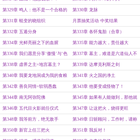
第329章 鸣人：他不是一个合格的
第330章 龙脉
父亲，更不是一个称职的火影
第331章 蜕变的晓组织
月票抽奖活动·中奖结果
第332章 五遁分身
第333章 各怀鬼胎（合章）
第334章 光鲜亮丽之下的血腥
第335章 能力越大，责任越大
第336章 我们愿意分享‘傲慢’与‘色
第337章 墓主，难道是六道仙人不
欲’
成？
第338章 虚界之主=地宫墓主？
第339章 达摩克利斯之剑
第340章 我要龙地洞成为我的食粮
第341章 火之国的净土
第342章 善良同情=软弱愚蠢
第343章 他要变成怪物了！
第344章 南无阿弥陀佛
第345章 如果有人能做到，那他就
是神
第346章 五代目火影就任仪式
第347章 让这把火，烧得更旺
第348章 我等前方，绝无敌手
第349章 日斩顾问，工作时，请称
呼职务
第350章 新官上任三把火
第351章 我反对！