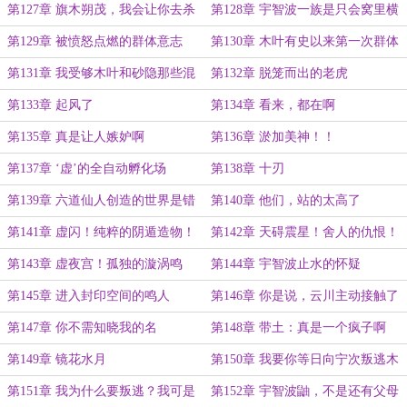
灭流转，轮回复始
第127章 旗木朔茂，我会让你去杀
第128章 宇智波一族是只会窝里横
死卡卡西
的胆小鬼
第129章 被愤怒点燃的群体意志
第130章 木叶有史以来第一次群体
性事件
第131章 我受够木叶和砂隐那些混
第132章 脱笼而出的老虎
蛋了！
第133章 起风了
第134章 看来，都在啊
第135章 真是让人嫉妒啊
第136章 淤加美神！！
第137章 ‘虚’的全自动孵化场
第138章 十刃
第139章 六道仙人创造的世界是错
第140章 他们，站的太高了
误的
第141章 虚闪！纯粹的阴遁造物！
第142章 天碍震星！舍人的仇恨！
第143章 虚夜宫！孤独的漩涡鸣
第144章 宇智波止水的怀疑
人……
第145章 进入封印空间的鸣人
第146章 你是说，云川主动接触了
鸣人？
第147章 你不需知晓我的名
第148章 带土：真是一个疯子啊
第149章 镜花水月
第150章 我要你等日向宁次叛逃木
叶
第151章 我为什么要叛逃？我可是
第152章 宇智波鼬，不是还有父母