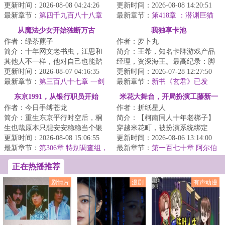
蝠侠的老师，哥谭大学心理学教
更新时间：2026-08-08 04:24:26
到魔女的主场……...
更新时间：2026-08-08 14:20:51
授。刚来第一天...
最新章节：
第四千九百八十八章
最新章节：
第418章 ：潜渊巨猫
前进约克前进（六）
灯！
从魔法少女开始独断万古
我独享卡池
作者：绿茶藨子
作者：萝卜丸
简介：十年网文老书虫，江思和
简介：王希，知名卡牌游戏产品
其他人不一样，他对自己也能踏
经理，资深海王。最高纪录：脚
出一条修真大道始终深信不疑。
更新时间：2026-08-07 04:16:35
踏十只船。退役原因：女友的一
更新时间：2026-07-28 12:27:50
以各路网文前辈...
最新章节：
第三百八十七章 一剑
脚油门。…一场...
最新章节：
新书《玄君》已发
(七千六 求月票)
布！
东京1991，从银行职员开始
米花大舞台，开局扮演工藤新一
作者：今日手缚苍龙
作者：折纸星人
简介：重生东京平行时空后，桐
简介：【柯南同人十年老梆子】
生也哉原本只想安安稳稳当个银
穿越米花町，被扮演系统绑定
行职员，攒钱还债，顺便混到退
更新时间：2026-08-08 15:06:55
了，让我扮演工藤新一，还要破
更新时间：2026-08-06 13:14:00
休。结果没想到...
最新章节：
第306章 特别调查组，
案。看在扮演附送...
最新章节：
第一百七十章 阿尔伯
出击！！【求月票】
特博士（4k）
正在热播推荐
剧情片
漫剧
有声动漫