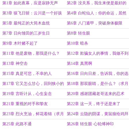
第1章 如此夜幕，应是寂静无声
第2章 没关系，我生来便是最好的
演员
第3章 猿飞日斩：云川是一个好孩
第4章 白蛇仙人：你的命运，居然
子啊！
被改写了？
第5章 最纯正的大筒木血统
第6章 八门遁甲，突破身体极限
第7章 日向雏田的三岁生日
第8章 转生眼
第9章 木叶赌不起了
第10章 暗杀
第11章 他是废物，那我是什么？
第12章 欺骗女人的事情，我做不到
（严肃脸）
第13章 神空击
第14章 真黑啊
第15章 真是可悲，不幸的人
第16章 日向日差，告诉我，你的选
择
第17章 它又怎么甘心，回到狭小的
第18章 那双眼睛，是什么？（求月
笼子中？（求月票QAQ）
票QAQ）
第19章 言听计从，心生妄念
第20章 感谢团藏老哥送来的忍术
第21章 重视的对手和挚友
第22章 这一天，终于还是来了
第23章 烈火烹油，鲜花着锦（求月
第24章 云隐的阴谋，黄鼠狼给鸡拜
票）
年（求月票）
第25章 此路不通
第26章 转生眼·心轮缚神印