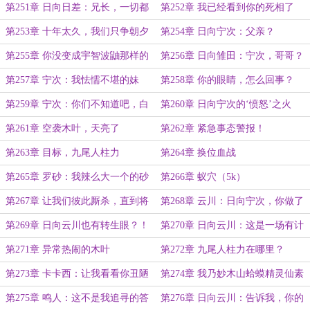
团藏对分家动手了
第251章 日向日差：兄长，一切都
第252章 我已经看到你的死相了
该结束了
第253章 十年太久，我们只争朝夕
第254章 日向宁次：父亲？
第255章 你没变成宇智波鼬那样的
第256章 日向雏田：宁次，哥哥？
刽子手
第257章 宁次：我怯懦不堪的妹
第258章 你的眼睛，怎么回事？
妹，憎恨我吧
第259章 宁次：你们不知道吧，白
第260章 日向宁次的‘愤怒’之火
眼也能通过情绪刺激得到进化
第261章 空袭木叶，天亮了
第262章 紧急事态警报！
第263章 目标，九尾人柱力
第264章 换位血战
第265章 罗砂：我辣么大一个的砂
第266章 蚁穴（5k）
隐村呢？
第267章 让我们彼此厮杀，直到将
第268章 云川：日向宁次，你做了
彼此撕碎为止！（6.4k）
什么！（3k）
第269章 日向云川也有转生眼？！
第270章 日向云川：这是一场有计
划和准备的袭击
第271章 异常热闹的木叶
第272章 九尾人柱力在哪里？
第273章 卡卡西：让我看看你丑陋
第274章 我乃妙木山蛤蟆精灵仙素
的面目吧
道人通称蛤蟆仙人座下弥彦
第275章 鸣人：这不是我追寻的答
第276章 日向云川：告诉我，你的