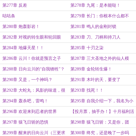
案
同伙，数量，还有位置
第277章 反差
第278章 九尾：是本能哒！
咕咕条
第279章 长门：你根本什么都不
懂！
第280章 炮轰影岩！
第281章 鸣人的金刚封锁
第282章 对视的转生眼和轮回眼
第283章 刀、刀柄和持刀人
第284章 地爆天星！！
第285章 十刃之柒
第286章 云川！你就是预言之子
第287章 三大圣地之外的仙人模
啊！
式？
第288章 日向云川的“自我牺牲”？
第289章 金轮转生爆！
第290章 又是，一个神吗？
第291章 木叶的天，要变了
第292章 大蛇丸：风影的味道，很
第293章 找死！！
不错
第294章 轰杀吧，雷鸣！
第295章 自我介绍一下，我名为小
日向无界（4.5k）
第296章 欢迎来到忍者的世界
【投月票，抽手办！】十月福利活
动！本章必看！
第297章 猿飞日斩的恐惧
第298章 猿飞日斩：又是你，团
藏！！
第299章 醒来的日向云川（三更求
第300章 终究，还是晚了一步吗