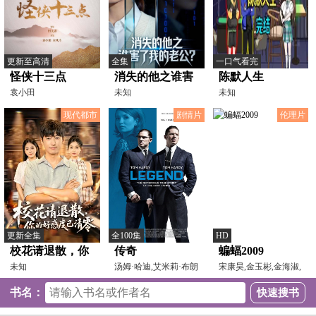
更新至高清
全集
一口气看完
怪侠十三点
消失的他之谁害
陈默人生
袁小田
了我的老公？
未知
未知
现代都市
剧情片
伦理片
更新全集
全100集
HD
校花请退散，你
传奇
蝙蝠2009
的好感度已清零
未知
汤姆·哈迪,艾米莉·布朗
宋康昊,金玉彬,金海淑,
宁,克里斯托弗·埃
申河均,朴仁焕,宋永
书名：