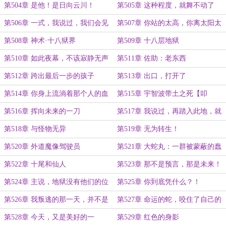
呢？
的老头子！
第504章 是他！是日向云川！
第505章 这种程度，就舞不动了
吗？
第506章 一式，我说过，我们会见
第507章 你站的太高，你离太阳太
面的
近
第508章 神术·十八狱界
第509章 十八层地狱
第510章 如此夜幕，不该寂静无声
第511章 佐助：老东西
第512章 跨出最后一步的孩子
第513章 出口，打开了
第514章 你身上流淌着那个人的血
第515章 宇智波带土之死【叩
脉
谢“nrvzo”大佬的盟主】
第516章 挥向未来的一刀
第517章 我说过，再踏入此地，就
赐你死亡
第518章 与怪物无异
第519章 无为转生！
第520章 外道魔像驾驶员
第521章 大蛇丸：一群被蒙蔽的蠢
货！！
第522章 十尾和仙人
第523章 那不是预言，那是未来！
第524章 主说，地狱没有他们的位
第525章 你到底凭什么？！
置
第526章 我叛逃的那一天，并不是
第527章 命运的蛇，咬住了自己的
结束，而是一切的开始
尾巴
第528章 今天，又是美好的一
第529章 红色的身影