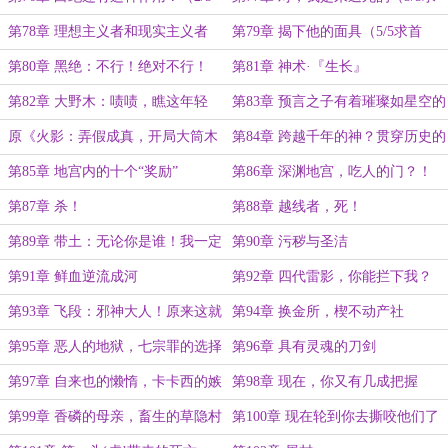
求首订）
首订）
第78章 理想主义者和现实主义者
第79章 揭下他的面具（5/5求首
（4/5求首订）
订）
第80章 黑绝：不行！绝对不行！
第81章 神术·『生长』
第82章 大野木：啧啧，瞧这年轻
第83章 预言之子有着璀璨如星空的
人……
眼睛？
原《火影：弄假成真，开局大筒木
第84章 跨越千年的神？贯穿历史的
之体》改名通知+成绩汇报
身影？
第85章 地宫内的十个“奖励”
第86章 深渊地宫，吃人的门？！
第87章 杀！
第88章 越线者，死！
第89章 带土：无论你是谁！我一定
第90章 污秽与圣洁
会杀了你！！
第91章 鲜血逆流成河
第92章 四代雷影，你能拦下我？
第93章 飞段：邪神大人！原来这就
第94章 换金所，楔不动产社
是邪神大人！
第95章 恶人的地狱，七宗罪的选择
第96章 具有灵魂的刀剑
第97章 自来也的懒惰，卡卡西的嫉
第98章 现在，你又有几成把握
妒
第99章 香磷的母亲，畜生的草隐村
第100章 现在轮到你去撕咬他们了