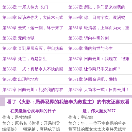
己的了
第556章 十尾人柱力·长门
第557章 所以，你们是来拦我的
吗？
第558章 应该称你为，大筒木云式
第559章 你、日向宁次、漩涡鸣
人，都是我最优秀的作品
第560章 云式：这一刻，终于来了
第561章 轻清者，上浮而为天，重
浊者，下沉而为地
第562章 无间地狱
第563章 斩向神明的剑
第564章 直到星辰寂灭，宇宙热寂
第565章 我的前世与今生
第566章 死亡，既是新生
第567章 日向云川：我现在，很难
过
第568章 一式：真是令人不快的回
第569章 让你两只手又如何？
忆！
第570章 出现的地宫
第571章 逆回命运吧，懒惰
第572章 日向云川：礼赞我的存在
第573章 大筒木一式：日向云川！
吧，傲慢
你怎么敢？！！
看了《火影：愚弄忍界的我被奉为救世主》的书友还喜欢看
在美漫当心灵导师的日子
是，伟大魔女2077
作者：遇牧烧绳
作者：宇宙鸽
简介：原书名《美漫：开局指导
简介：年，一位不幸丧偶的单身
蝙蝠侠》一朝穿越，席勒成了蝙
带两娃的魔女太太决定将天赋带