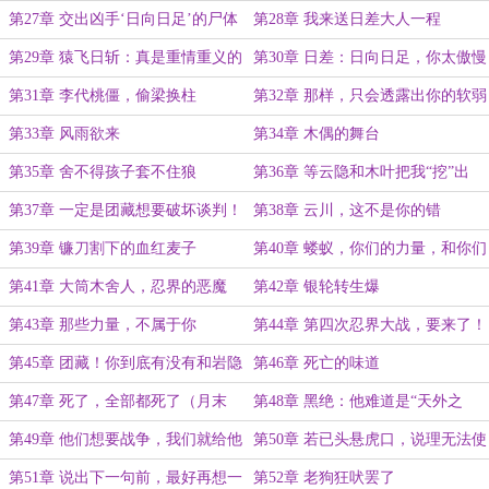
第27章 交出凶手‘日向日足’的尸体
第28章 我来送日差大人一程
第29章 猿飞日斩：真是重情重义的
第30章 日差：日向日足，你太傲慢
好孩子
了
第31章 李代桃僵，偷梁换柱
第32章 那样，只会透露出你的软弱
第33章 风雨欲来
第34章 木偶的舞台
第35章 舍不得孩子套不住狼
第36章 等云隐和木叶把我“挖”出
来。
第37章 一定是团藏想要破坏谈判！
第38章 云川，这不是你的错
第39章 镰刀割下的血红麦子
第40章 蝼蚁，你们的力量，和你们
的生命一样弱小（求月票）
第41章 大筒木舍人，忍界的恶魔
第42章 银轮转生爆
第43章 那些力量，不属于你
第44章 第四次忍界大战，要来了！
第45章 团藏！你到底有没有和岩隐
第46章 死亡的味道
村勾结？
第47章 死了，全部都死了（月末
第48章 黑绝：他难道是“天外之
啦，求月票QAQ）
人”？（求月票）
第49章 他们想要战争，我们就给他
第50章 若已头悬虎口，说理无法使
战争！
我们虎口脱险
第51章 说出下一句前，最好再想一
第52章 老狗狂吠罢了