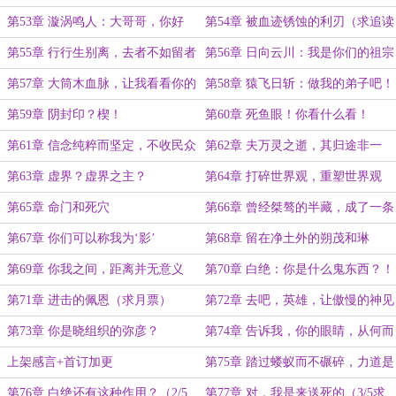
想
第53章 漩涡鸣人：大哥哥，你好
第54章 被血迹锈蚀的利刃（求追读
强！（求追读）
QAQ）
第55章 行行生别离，去者不如留者
第56章 日向云川：我是你们的祖宗
神伤之甚
第57章 大筒木血脉，让我看看你的
第58章 猿飞日斩：做我的弟子吧！
极限！
第59章 阴封印？楔！
第60章 死鱼眼！你看什么看！
第61章 信念纯粹而坚定，不收民众
第62章 夫万灵之逝，其归途非一
一针一线
第63章 虚界？虚界之主？
第64章 打碎世界观，重塑世界观
第65章 命门和死穴
第66章 曾经桀骜的半藏，成了一条
老狗吗？
第67章 你们可以称我为‘影’
第68章 留在净土外的朔茂和琳
第69章 你我之间，距离并无意义
第70章 白绝：你是什么鬼东西？！
（求追读，最近一次啦QAQ）
（求追读，最后一次啦QAQ）
第71章 进击的佩恩（求月票）
第72章 去吧，英雄，让傲慢的神见
识一下（求月票）
第73章 你是晓组织的弥彦？
第74章 告诉我，你的眼睛，从何而
来
上架感言+首订加更
第75章 踏过蝼蚁而不碾碎，力道是
很难掌握的（1/5求首订）
第76章 白绝还有这种作用？（2/5
第77章 对，我是来送死的（3/5求