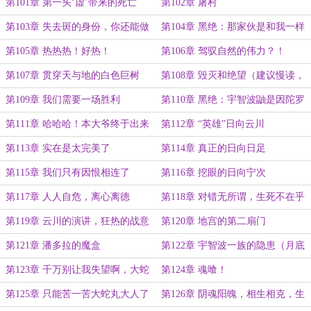
第101章 第一头‘虚’带来的死亡
第102章 屠村
第103章 失去斑的身份，你还能做
第104章 黑绝：那家伙是和我一样
什么？
的造物？！
第105章 热热热！好热！
第106章 驾驭自然的伟力？！
第107章 贯穿天与地的白色巨树
第108章 毁灭和绝望（建议慢读，
发挥想象力！）
第109章 我们需要一场胜利
第110章 黑绝：宇智波鼬是因陀罗
转世！
第111章 哈哈哈！本大爷终于出来
第112章 “英雄”日向云川
了！！
第113章 实在是太完美了
第114章 真正的日向日足
第115章 我们只有因恨相连了
第116章 挖眼的日向宁次
第117章 人人自危，离心离德
第118章 对错无所谓，生死不在乎
第119章 云川的演讲，狂热的战意
第120章 地宫的第二扇门
第121章 潘多拉的魔盒
第122章 宇智波一族的隐患（月底
啦，求月票）
第123章 千万别让我失望啊，大蛇
第124章 魂喰！
丸大人
第125章 只能苦一苦大蛇丸大人了
第126章 阴魂阳魄，相生相克，生