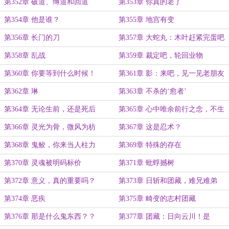
第352章 破道、缚道和回道
第353章 你真的老了
第354章 他是谁？
第355章 地宫有变
第356章 长门的刀
第357章 大蛇丸：木叶赶紧完蛋吧
第358章 乱战
第359章 裁定吧，轮回业物
第360章 你要等到什么时候！
第361章 影：来吧，见一见老朋友
吧
第362章 琳
第363章 不杀的‘愈者’
第364章 无论生前，还是死后
第365章 心中唯余前行之念，不生
半点争竞之心
第366章 灵光为骨，微风为枋
第367章 这是忍术？
第368章 鬼鲛，你来当人柱力
第369章 特殊的存在
第370章 灵魂被明码标价
第371章 蚍蜉撼树
第372章 意义，真的重要吗？
第373章 日斩和团藏，难兄难弟
第374章 恶疾
第375章 畸变的志村团藏
第376章 那是什么鬼东西？？
第377章 团藏：日向云川！是