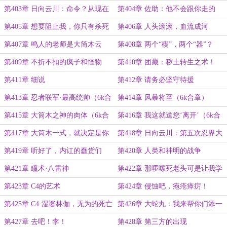
宇智波鼬
第403章 日向云川：命令？从现在
第404章 佐助：他不会跟你走的
开始，我说的，就是命令
（合章）
第405章 想要阻止我，你只有杀死
第406章 人头滚滚，血流成河
我（合章）
第407章 鸣人的老师是大筒木云
第408章 两个“楔”，两个“器”？
式？！（5k合章）
第409章 不折不扣的疯子和怪物
第410章 团藏：秽土转生之术！
第411章 细说
第412章 请务必坚守待援
第413章 忍者联军·最高统帅（6k合
第414章 风暴将至（6k合章）
章）
第415章 大筒木之神的肉体（6k合
第416章 我这就送您‘离开’（6k合
章）
章）
第417章 大筒木一式，就决定是你
第418章 日向云川：第五次忍界大
了！（这一章千万要看）
战，开始了
第419章 听好了，内讧的蠢货们
第420章 人类和神明的战争
第421章 瞳术·八雷神
第422章 那啰嗦死老头可是让我学
了不少东西啊！
第423章 C4的艺术
第424章 侵蚀吧，疱疮瘴疠！
第425章 C4·湿婆林伽，无为的死亡
第426章 大蛇丸：我来帮你们添一
把火
第427章 去吧！李！
第428章 第三方的出现