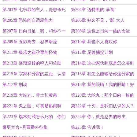
第203章 七宗罪的主人，是想杀死
第204章 迈特凯的‘暴食’
神明
第205章 恐怖的自适应能力
第206章 好久不见，‘影’大人
第207章 日向日足，我，和你不一
第208章 这也是日向一族的命运
样！
第209章 五影离去，忍界暗流
第210章 我也不太喜欢你
第211章 极乐之箱孕育的怪物
第212章 尾兽捕捉计划
第213章 逐渐逆转的鸣人和佐助
第214章 这些家伙到底是怎么凑到
一起的？
第215章 宗家和分家的差距，认清
第216章 我怎么能输给你这分家的
现实吧！
家伙！
第217章 别动
第218章 我的眼睛！我的眼睛！好
疼！
第219章 大蛇丸，带土和黄泉
第220章 大蛇丸：那个日向一族的
小鬼一定也在！
第221章 鬼之国，可真是热闹啊
第222章 十刃，是我们认识的人？
第223章 旗木朔茂怎么死的，你们
第224章 你，就是忍界的救主
比我更清楚！
爆更宣言+月票番外征集
第225章 告诉我！