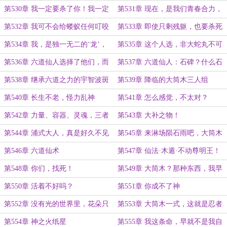
天……吗？
第530章 我一定要杀了你！我一定
第531章 现在，是我们青春合力，
要杀了你！
贯彻忍道的时候了
第532章 我可不会给蝼蚁任何叮咬
第533章 即使只剩残躯，也要杀死
的机会
你！
第534章 我，是独一无二的‘龙’，
第535章 这个人选，非大蛇丸不可
是完美的存在！
第536章 六道仙人选择了他们，而
第537章 六道仙人：石碑？什么石
不是我们，对吗？
碑？
第538章 继承六道之力的宇智波斑
第539章 降临的大筒木三人组
和千手柱间
第540章 长生不老，怪力乱神
第541章 怎么感觉，不太对？
第542章 力量、容器、灵魂，三者
第543章 大补之物！
归一！
第544章 浦式大人，真是好久不见
第545章 来淋场陨石雨吧，大筒木
的家伙！
第546章 六道仙术
第547章 仙法·木遁·不动尊明王！
第548章 你们，找死！
第549章 大筒木？那种东西，我早
就不在乎了
第550章 活着不好吗？
第551章 你成不了神
第552章 没有光的世界里，花朵只
第553章 大筒木一式，这就是忍者
会枯萎
啊！
第554章 神之火纸星
第555章 我这条命，早就不是我自