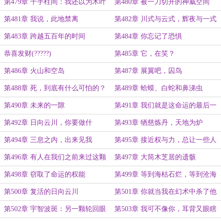
血啊
第479章 千手柱间：我还以为木叶
第480章 被一刀切开的神威空间
已经完了呢，哈哈
第481章 我说，此地禁离
第482章 川式与云式，辉夜与一式
第483章 跨越五百年的时间
第484章 你忘记了恐惧
恭喜发财(?????)
第485章 它，在笑？
第486章 火山和空岛
第487章 展翼吧，囚鸟
第488章 死，到底有什么可怕的？
第489章 蛤蟆、白蛇和鼻涕虫
第490章 未来的一隙
第491章 我们就是这命运的最后一
环！
第492章 日向云川，你要做什
第493章 牺慈炼丹，天地为炉
么？！
第494章 三息之内，出来见我
第495章 接近权与力，总让一些人
误以为自己也拥有权与力
第496章 有人在我们之前来过这颗
第497章 大筒木芝居的遗骸
星球？
第498章 窃取了命运的权能
第499章 等到海枯石烂，等到沧海
桑田，等到两千年后
第500章 复活的日向云川
第501章 你就当我在幻术中杀了他
吧
第502章 宇智波斑：另一颗轮回眼
第503章 我可不像你，耳背又眼瞎