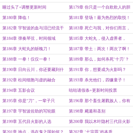
生！
存在！
睡过头了+调整更新时间
第179章 你只是一个自欺欺人的胆
小鬼
第180章 降临！
第181章 登场！最为热烈的取悦！
第182章 宇智波的血与泪已经流干
第183章 死亡与我，对你们而言，
了
是同一个含义
第184章 弹奏琴弦，时间领域
第185章 大蛇丸，侵入虚界者，
死！
第186章 大蛇丸的斩魄刀！
第187章 带土：两次！两次了啊！
还不够吗？！
第188章 一拳！仅仅一拳！
第189章 那么，如何杀死‘十刃’？
第190章 日向云川，你还要藏到什
第191章 你，想要成为火影吗？
么时候？
（求月票）
第192章 柱间细胞与虚的融合
第193章 杀光他们，四镰童子！
第194章 五影会议
咕咕请假条+更新时间投票
第195章 你是“刀”，一辈子只
第196章 那个畜生屠戮族人，你有
是“刀”
没有参与？！
第197章 宇智波佐助的写轮眼
第198章 飓遁和圣别
第199章 五代目火影的人选
第200章 我以木叶隐村三代目火影
的名义！
第201章 地点，选在鬼之国如何？
第202章 ‘七宗罪’的本质