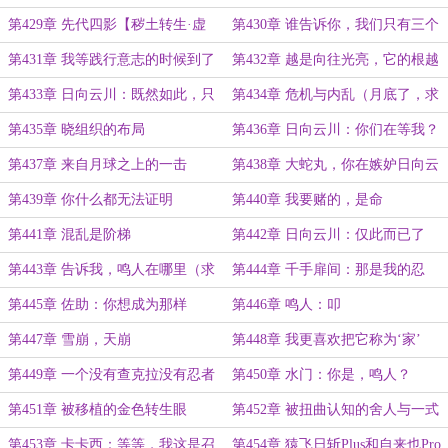
第429章 先代四影【秽土转生·虚
第430章 谁告诉你，我们只有三个
化】
人
第431章 我等践行意志的时候到了
第432章 越是向往光亮，它的根越
要向下
第433章 日向云川：既然如此，只
第434章 危机与内乱（月底了，求
能硬抢了
月票）
第435章 晓组织的布局
第436章 日向云川：你们在等我？
第437章 来自月球之上的一击
第438章 大蛇丸，你在嫉妒日向云
川？
第439章 你什么都无法证明
第440章 我要赌的，是命
第441章 混乱是阶梯
第442章 日向云川：仅此而已了
吗？（求月票）
第443章 告诉我，鸣人在哪里（求
第444章 千手扉间：那是我的忍
月票）
术！
第445章 佐助：你想成为那样
第446章 鸣人：叩
的‘神’？
第447章 雪崩，天崩
第448章 我更喜欢把它称为‘家’
第449章 一个没有查克拉没有忍者
第450章 水门：你是，鸣人？
的星球
第451章 被移植的金色转生眼
第452章 被扭曲认知的舍人与一式
第453章 卡卡西：等等，我这是召
第454章 猿飞日斩Plus和自来也Pro