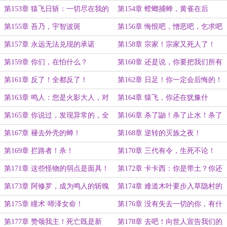
木叶的英雄啊
吗？
第153章 猿飞日斩：一切尽在我的
第154章 螳螂捕蝉，黄雀在后
掌握
第155章 吾乃，宇智波斑
第156章 悔恨吧，憎恶吧，乞求吧
第157章 永远无法兑现的承诺
第158章 宗家！宗家又死人了！
第159章 你们，在怕什么？
第160章 还是说，你要把我们所有
人，当成凶手，全部带走？
第161章 反了！全都反了！
第162章 日足！你一定会后悔的！
第163章 鸣人：您是火影大人，对
第164章 猿飞，你还在犹豫什
吗？
么？！
第165章 你说过，发现异常的，全
第166章 杀了鼬！杀了止水！杀了
部杀死
他们！
第167章 褪去外壳的蝉！
第168章 逆转的灭族之夜！
第169章 拦路者！杀！
第170章 三代有令，生死不论！
第171章 这些怪物的弱点是面具！
第172章 卡卡西：你是带土？你还
活着？！
第173章 阿修罗，成为鸣人的斩魄
第174章 难道木叶要步入草隐村的
刀吧
后尘吗？
第175章 瞳术·啼泽女命！
第176章 没有失去一切的你，有什
么资格教训我？！
第177章 赞颂我主！死亡既是新
第178章 去吧！向世人宣告我们的