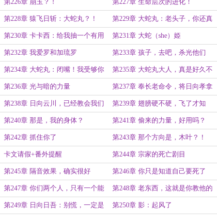
第226章 崩玉？！
第227章 生命层次的进化！
第228章 猿飞日斩：大蛇丸？！
第229章 大蛇丸：老头子，你还真
是眼瞎啊！
第230章 卡卡西：给我抽一个有用
第231章 大蛇（she）姫
的大蛇丸！
第232章 我爱罗和加琉罗
第233章 孩子，去吧，杀光他们
第234章 大蛇丸：闭嘴！我受够你
第235章 大蛇丸大人，真是好久不
了！！
见
第236章 光与暗的力量
第237章 奉长老命令，将日向孝拿
下！
第238章 日向云川，已经教会我们
第239章 翅膀硬不硬，飞了才知
了，不是吗？
道！
第240章 那是，我的身体？
第241章 偷来的力量，好用吗？
（八千五百字大章）
第242章 抓住你了
第243章 那个方向是，木叶？！
卡文请假+番外提醒
第244章 宗家的死亡剧目
第245章 隔音效果，确实很好
第246章 你只是知道自己要死了
第247章 你们两个人，只有一个能
第248章 老东西，这就是你教他的
活
啊！
第249章 日向日吾：别慌，一定是
第250章 影：起风了