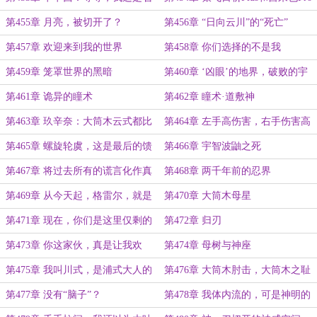
来了什么东西？
Max
第455章 月亮，被切开了？
第456章 “日向云川”的“死亡”
第457章 欢迎来到我的世界
第458章 你们选择的不是我
第459章 笼罩世界的黑暗
第460章 ‘凶眼’的地界，破败的宇
智波族地
第461章 诡异的瞳术
第462章 瞳术·道敷神
第463章 玖辛奈：大筒木云式都比
第464章 左手高伤害，右手伤害高
你像一个父亲
第465章 螺旋轮虞，这是最后的馈
第466章 宇智波鼬之死
赠
第467章 将过去所有的谎言化作真
第468章 两千年前的忍界
实吧
第469章 从今天起，格雷尔，就是
第470章 大筒木母星
你的名字
第471章 现在，你们是这里仅剩的
第472章 归刃
人类了
第473章 你这家伙，真是让我欢
第474章 母树与神座
喜！
第475章 我叫川式，是浦式大人的
第476章 大筒木肘击，大筒木之耻
仆从
第477章 没有“脑子”？
第478章 我体内流的，可是神明的