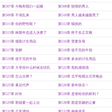
第507章 今晚和我们一起睡
第508章 狡猾的男人
第509章 不准乱来
第510章 男人越来越腹黑了
第511章 你的野性呢？
第512章 猫抓的
第513章 林斯年也进入决赛了
第514章 终于名正言顺
第515章 领取计生用品
第516章 贤妻良母
第517章 装醉
第518章 使不完的牛劲
第519章 使不完的牛劲
第520章 多余的计生用品
第521章 大哥你什么时候去结扎
第522章 危机感很强
第523章 怎么分辨？
第524章 北平电视台元宵晚会
第525章 幕后代声
第526章 新年快乐！
第527章 奸诈
第528章 是谁给你的权利？
第529章 那就要一起上台
第530章 那是苏婉的公爹
第531章 正常调动
第532章 偷偷录音