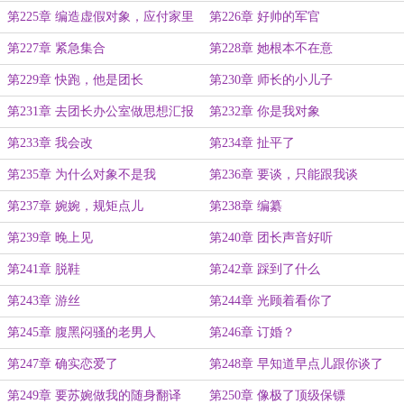
第225章 编造虚假对象，应付家里
第226章 好帅的军官
人
第227章 紧急集合
第228章 她根本不在意
第229章 快跑，他是团长
第230章 师长的小儿子
第231章 去团长办公室做思想汇报
第232章 你是我对象
第233章 我会改
第234章 扯平了
第235章 为什么对象不是我
第236章 要谈，只能跟我谈
第237章 婉婉，规矩点儿
第238章 编纂
第239章 晚上见
第240章 团长声音好听
第241章 脱鞋
第242章 踩到了什么
第243章 游丝
第244章 光顾着看你了
第245章 腹黑闷骚的老男人
第246章 订婚？
第247章 确实恋爱了
第248章 早知道早点儿跟你谈了
第249章 要苏婉做我的随身翻译
第250章 像极了顶级保镖