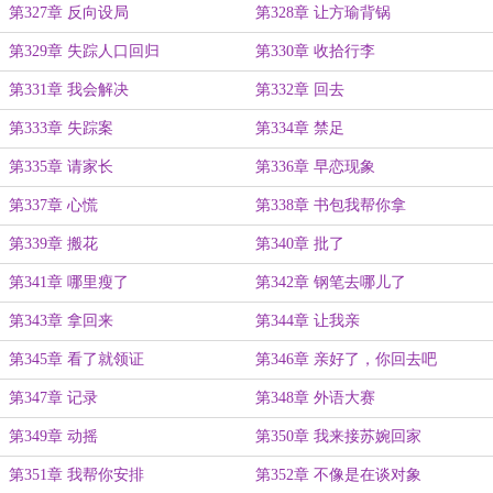
第327章 反向设局
第328章 让方瑜背锅
第329章 失踪人口回归
第330章 收拾行李
第331章 我会解决
第332章 回去
第333章 失踪案
第334章 禁足
第335章 请家长
第336章 早恋现象
第337章 心慌
第338章 书包我帮你拿
第339章 搬花
第340章 批了
第341章 哪里瘦了
第342章 钢笔去哪儿了
第343章 拿回来
第344章 让我亲
第345章 看了就领证
第346章 亲好了，你回去吧
第347章 记录
第348章 外语大赛
第349章 动摇
第350章 我来接苏婉回家
第351章 我帮你安排
第352章 不像是在谈对象