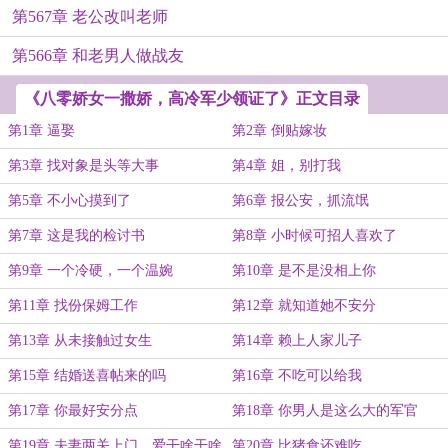
第567章 老公改叫老师
第566章 和老男人做战友
《八零娇女一撒娇，高冷军少领证了》正文目录
第1章 逼娶
第2章 倒贴嫁妆
第3章 找对象是头等大事
第4章 姐，别打我
第5章 不小心摸到了
第6章 报公安，抓流氓
第7章 这是我的检讨书
第8章 小时候可招人喜欢了
第9章 一个冷硬，一个温婉
第10章 是不是没相上你
第11章 找份保姆工作
第12章 就知道她不安分
第13章 从未接触过女生
第14章 赖上人家儿子
第15章 结婚送喜帖来的吗
第16章 不吃可以给我
第17章 你最好安分点
第18章 你男人是这么大的军官
第19章 夫妻两关上门，爱干啥干啥
第20章 比猪食还难吃