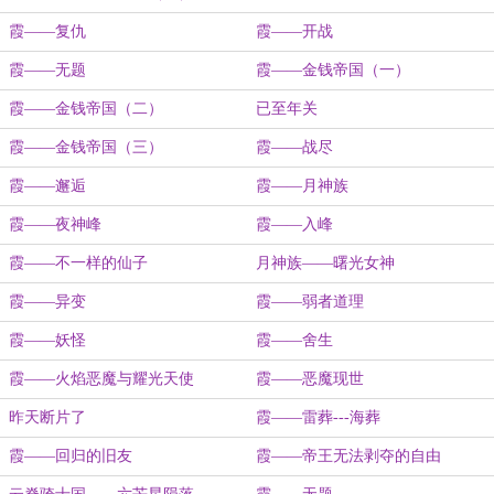
霞——复仇
霞——开战
霞——无题
霞——金钱帝国（一）
霞——金钱帝国（二）
已至年关
霞——金钱帝国（三）
霞——战尽
霞——邂逅
霞——月神族
霞——夜神峰
霞——入峰
霞——不一样的仙子
月神族——曙光女神
霞——异变
霞——弱者道理
霞——妖怪
霞——舍生
霞——火焰恶魔与耀光天使
霞——恶魔现世
昨天断片了
霞——雷葬---海葬
霞——回归的旧友
霞——帝王无法剥夺的自由