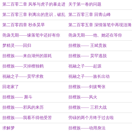
第二百零二章 风筝与虎子的暴走进
关于第一卷的问题
化
第二百零三章 剥离出的意识，破乱
第二百零三章 回青山峰
的记忆
第二百零四章 秒杀昊旱
第二百零五章 深情落笔中再现涟漪
（卷终）
尧袅无期——缘落笔中还好有你
尧袅无期——他、她还在等你
梦精灵——回归
挂檀族—— 王斌贵族
挂檀族——来自湖州的噩耗
挂檀族—— 昊罕逃脱
挂檀族——灭掉檀独鹤
祝融之子——起源
祝融之子——昊罕求救
祝融之子——族长出动
回老家了
挂檀族——剑拔弩张
挂檀族—— 厮斗
挂檀族——风火
挂檀族——邪风的来历
挂檀族—— 三邪大战
挂檀族——我看不得他受苦
劳碌的两个月终于过去啦
求解梦
挂檀族——动用身法