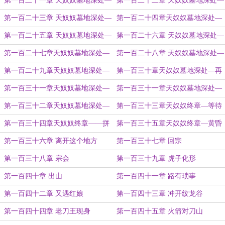
第一百二十一章 天奴奴墓地深处—
第一百二十二章 天奴奴墓地深处—
燃
死亡
第一百二十三章 天奴奴墓地深处—
第一百二十四章天奴奴墓地深处—
爱
转世
第一百二十五章 天奴奴墓地深处—
第一百二十六章 天奴奴墓地深处—
两人游戏
蜕变前夕
第一百二十七章天奴奴墓地深处—
第一百二十八章 天奴奴墓地深处—
恶魔的火珠
恶魔出世
第一百二十九章天奴奴墓地深处—
第一百三十章天奴奴墓地深处—再
互博
聚小世界
第一百三十一章天奴奴墓地深处—
第一百三十一章天奴奴墓地深处—
小世界崩塌
决战（1）
第一百三十二章天奴奴墓地深处—
第一百三十三章天奴奴终章—等待
决战（2）
第一百三十四章天奴奴终章——拼
第一百三十五章天奴奴终章—黄昏
命
时，是谁
第一百三十六章 离开这个地方
第一百三十七章 回宗
第一百三十八章 宗会
第一百三十九章 虎子化形
第一百四十章 出山
第一百四十一章 路有琐事
第一百四十二章 又遇红娘
第一百四十三章 冲开纹龙谷
第一百四十四章 老刀王现身
第一百四十五章 火箭对刀山