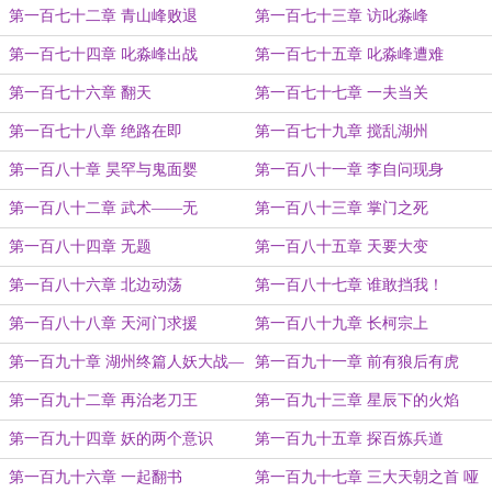
第一百七十二章 青山峰败退
第一百七十三章 访叱淼峰
第一百七十四章 叱淼峰出战
第一百七十五章 叱淼峰遭难
第一百七十六章 翻天
第一百七十七章 一夫当关
第一百七十八章 绝路在即
第一百七十九章 搅乱湖州
第一百八十章 昊罕与鬼面婴
第一百八十一章 李自问现身
第一百八十二章 武术——无
第一百八十三章 掌门之死
第一百八十四章 无题
第一百八十五章 天要大变
第一百八十六章 北边动荡
第一百八十七章 谁敢挡我！
第一百八十八章 天河门求援
第一百八十九章 长柯宗上
第一百九十章 湖州终篇人妖大战—
第一百九十一章 前有狼后有虎
开幕
第一百九十二章 再治老刀王
第一百九十三章 星辰下的火焰
第一百九十四章 妖的两个意识
第一百九十五章 探百炼兵道
第一百九十六章 一起翻书
第一百九十七章 三大天朝之首 哑