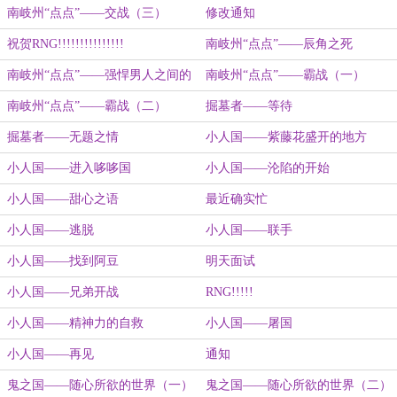
南岐州“点点”——交战（三）
修改通知
祝贺RNG!!!!!!!!!!!!!!!
南岐州“点点”——辰角之死
南岐州“点点”——强悍男人之间的
南岐州“点点”——霸战（一）
碰面
南岐州“点点”——霸战（二）
掘墓者——等待
掘墓者——无题之情
小人国——紫藤花盛开的地方
小人国——进入哆哆国
小人国——沦陷的开始
小人国——甜心之语
最近确实忙
小人国——逃脱
小人国——联手
小人国——找到阿豆
明天面试
小人国——兄弟开战
RNG!!!!!
小人国——精神力的自救
小人国——屠国
小人国——再见
通知
鬼之国——随心所欲的世界（一）
鬼之国——随心所欲的世界（二）