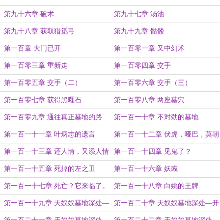
第九十六章 破术
第九十七章 汤池
第九十八章 获取猎觅弓
第九十九章 骷髅
第一百章 大门已开
第一百零一章 又中幻术
第一百零三章 重新走
第一百零四章 交手
第一百零五章 交手（二）
第一百零六章 交手（三）
第一百零七章 获得黑曜石
第一百零八章 两座墓穴
第一百零九章 通往真正墓地的路
第一百一十章 不对劲的墓地
第一百一十一章 叶炳志的遗言
第一百一十二章 伏虎，哑巴，莫朝
真
第一百一十三章 还人情，又添人情
第一百一十四章 见鬼了？
第一百一十五章 死掉的左之卫
第一百一十六章 妖彧
第一百一十七章 死亡？它来临了。
第一百一十八章 白姚的王牌
第一百一十九章 天奴奴墓地深处—
第一百二十章 天奴奴墓地深处—开
前奏
幕