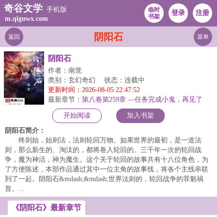
奇谷文学
手机版
临时
登录
注册
书架
m.qiguwx.com
阴阳石
返回
菜单
阴阳石
作者：南觉
类别：玄幻奇幻
状态：连载中
更新时间：2026-08-05 22:47:52
最新章节：
第八卷第259章 —任务完成小鬼，再见了
开始阅读
加入书架
阴阳石简介：
终则始，始则法，法则轮回万物。如果世界的最初，是一道法
则，那么新生的、淘汰的，都将卷入轮回的。三千年一次的轮回战
争，魔为神活，神为魔生。这个关于轮回的故事共有十八位角色，为
了方便陈述，本部作品通过其中一位主角的故事线，将各个主线串联
到了一起。阴阳石&mdash;&mdash;世界法则的，轮回战争的罪魁祸
首。...
《阴阳石》最新章节