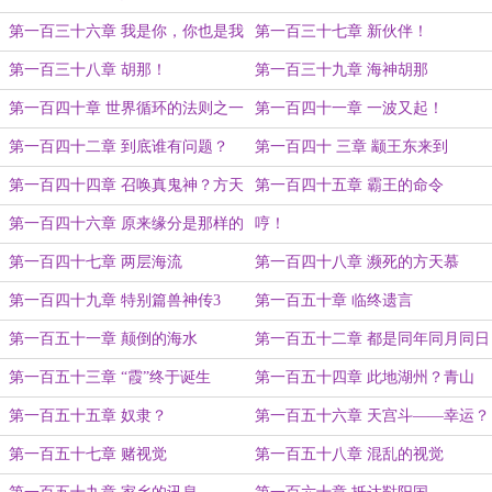
第一百三十六章 我是你，你也是我
第一百三十七章 新伙伴！
第一百三十八章 胡那！
第一百三十九章 海神胡那
第一百四十章 世界循环的法则之一
第一百四十一章 一波又起！
第一百四十二章 到底谁有问题？
第一百四十 三章 颛王东来到
第一百四十四章 召唤真鬼神？方天
第一百四十五章 霸王的命令
慕的绝招
第一百四十六章 原来缘分是那样的
哼！
苛刻
第一百四十七章 两层海流
第一百四十八章 濒死的方天慕
第一百四十九章 特别篇兽神传3
第一百五十章 临终遗言
——欲望
第一百五十一章 颠倒的海水
第一百五十二章 都是同年同月同日
生？
第一百五十三章 “霞”终于诞生
第一百五十四章 此地湖州？青山
峰？
第一百五十五章 奴隶？
第一百五十六章 天宫斗——幸运？
第一百五十七章 赌视觉
第一百五十八章 混乱的视觉