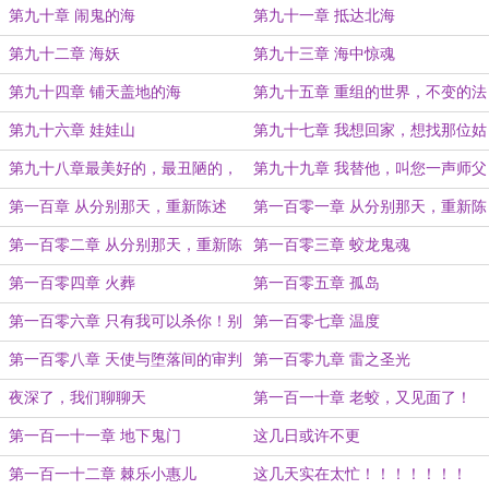
第九十章 闹鬼的海
第九十一章 抵达北海
第九十二章 海妖
第九十三章 海中惊魂
第九十四章 铺天盖地的海
第九十五章 重组的世界，不变的法
则
第九十六章 娃娃山
第九十七章 我想回家，想找那位姑
娘
第九十八章最美好的，最丑陋的，
第九十九章 我替他，叫您一声师父
都是正义
第一百章 从分别那天，重新陈述
第一百零一章 从分别那天，重新陈
（一）
述（二）
第一百零二章 从分别那天，重新陈
第一百零三章 蛟龙鬼魂
述（三）
第一百零四章 火葬
第一百零五章 孤岛
第一百零六章 只有我可以杀你！别
第一百零七章 温度
人休想
第一百零八章 天使与堕落间的审判
第一百零九章 雷之圣光
夜深了，我们聊聊天
第一百一十章 老蛟，又见面了！
第一百一十一章 地下鬼门
这几日或许不更
第一百一十二章 棘乐小惠儿
这几天实在太忙！！！！！！！