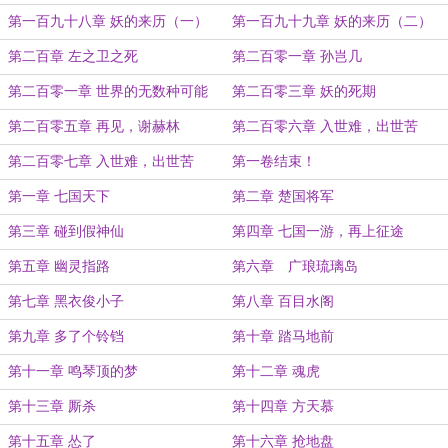
巴之死
第一百九十八章 妖的来历（一）
第一百九十九章 妖的来历（二）
第二百章 左之卫之死
第二百零一章 孙岂几
第二百零一章 世界的无数种可能
第二百零三章 妖的死期
第二百零五章 再见，谢赫林
第二百零六章 入世难，出世苦
（一）
第二百零七章 入世难，出世苦
第一卷结束！
（二）
第一章 七国天下
第二章 楚国将军
第三章 碰到假神仙
第四章 七国一游，再上征途
第五章 幽灵指路
第六章 广琅琉璃岛
第七章 黑衣俊小子
第八章 百目水阁
第九章 多了个铃铛
第十章 踏马地前
第十一章 鸣琴顶的梦
第十二章 魂虎
第十三章 厮杀
第十四章 方天慕
第十五章 怂了
第十六章 抢地盘