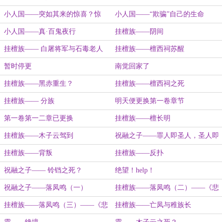
小人国——突如其来的惊喜？惊
小人国——“欺骗”自己的生命
吓？
小人国——真·百鬼夜行
挂檀族——阴间
挂檀族—— 白屠将军与石毒老人
挂檀族——檀西祠苏醒
暂时停更
南觉回家了
挂檀族——黑赤重生？
挂檀族——檀西祠之死
挂檀族—— 分族
明天便更换第一卷章节
第一卷第一二章已更换
挂檀族——檀长明
挂檀族——木子云驾到
祝融之子——罪人即圣人，圣人即
罪人
挂檀族——背叛
挂檀族——反扑
祝融之子—— 铃铛之死？
绝望！help！
祝融之子——落凤鸣（一）
挂檀族——落凤鸣（二）——《悲
凤》（前）
挂檀族——落凤鸣（三）——《悲
挂檀族——亡凤与稚族长
凤》（后）