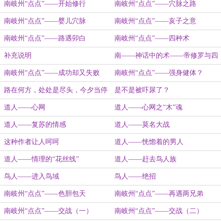
南岐州“点点”——开始修行
南岐州“点点”——穴脉之路
南岐州“点点”——婴儿穴脉
南岐州“点点”——亥子之意
南岐州“点点”——路遇卯白
南岐州“点点”——四种术
补充说明
南——神话中的术——帝修罗与四
骑士枪法
南岐州“点点”――成功却又失败
南岐州“点点”――强身健体？
路在何方，处处是尽头，今夕当停
是不是被吓尿了？
或断
道人——心网
道人——心网之“木”魂
道人——复苏的情感
道人——莫名大战
这种作者让人呵呵
道人——恍惚着的男人
道人——情理的“花丝线”
道人——赶去鸟人族
鸟人——进入鸟域
鸟人——绝招
南岐州“点点”——色胆包天
南岐州“点点”——再遇两兄弟
南岐州“点点”——交战（一）
南岐州“点点”——交战（二）