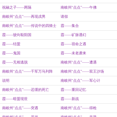
祝融之子——两隔
南岐州“点点”——午佛
南岐州“点点”——再现戌男
请假
南岐州“点点”——传说中的四骑士
霞——集合
霞——驶向鞑阳国
霞——矿脉遇幻
霞——结盟
霞——宿命之遇
霞——鬼国
霞——未老袭来
霞——无相逃脱
南岐州“点点”——遭遇
南岐州“点点”——千军万马列阵
南岐州“点点”——双王沙场
说明
南岐州“点点”——军心计
南岐州“点点”——迟缓的死亡
霞——重回记忆
霞——暗盟现世
霞——新战
南岐州“点点”——突遇
南岐州“点点”——得枪