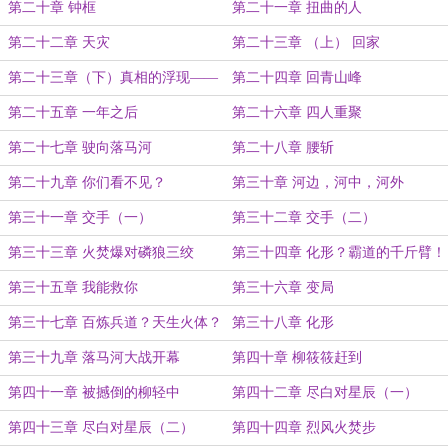
第二十章 钟框
第二十一章 扭曲的人
第二十二章 天灾
第二十三章 （上） 回家
第二十三章（下）真相的浮现——
第二十四章 回青山峰
噩梦
第二十五章 一年之后
第二十六章 四人重聚
第二十七章 驶向落马河
第二十八章 腰斩
第二十九章 你们看不见？
第三十章 河边，河中，河外
第三十一章 交手（一）
第三十二章 交手（二）
第三十三章 火焚爆对磷狼三绞
第三十四章 化形？霸道的千斤臂！
第三十五章 我能救你
第三十六章 变局
第三十七章 百炼兵道？天生火体？
第三十八章 化形
第三十九章 落马河大战开幕
第四十章 柳筱筱赶到
第四十一章 被撼倒的柳轻中
第四十二章 尽白对星辰（一）
第四十三章 尽白对星辰（二）
第四十四章 烈风火焚步