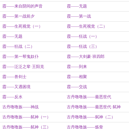
霞——来自阴间的声音
霞——无题
霞——第一战前夕
霞——第一战
霞——生死视觉（一）
霞——生死视觉（二）
霞——无题
霞——狂战（一）
霞——狂战（二）
霞——狂战（三）
霞——第一帮鬼奴仆
霞——大剑豪·班四郎
霞——泛泛之辈·王阳克
霞——到来
霞——兽剑士
霞——相聚
霞——又遇困境
霞——交战
霞——反水
古丹噜噜族——最恶世代
古丹噜噜族——神战
古丹噜噜族——最恶世代·弑神
古丹噜噜族——弑神（一）
古丹噜噜族——弑神（二）
古丹噜噜族——弑神（三）
古丹噜噜族——炼骨