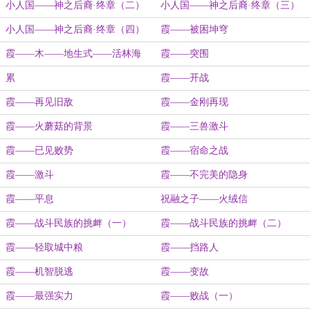
小人国——神之后裔·终章（二）
小人国——神之后裔·终章（三）
小人国——神之后裔·终章（四）
霞——被困坤穹
霞——木——地生式——活林海
霞——突围
累
霞——开战
霞——再见旧敌
霞——金刚再现
霞——火蘑菇的背景
霞——三兽激斗
霞——已见败势
霞——宿命之战
霞——激斗
霞——不完美的隐身
霞——平息
祝融之子——火绒信
霞——战斗民族的挑衅（一）
霞——战斗民族的挑衅（二）
霞——轻取城中粮
霞——挡路人
霞——机智脱逃
霞——变故
霞——最强实力
霞——败战（一）