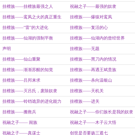
挂檀族——挂檀族最强之人
祝融之子——最强的奴隶
挂檀族——鸾凤之火的真正重生
挂檀族——爆猿对鸾凤
挂檀族——“雷”的大进化
挂檀族——复活的心
挂檀族——仙湖的强制平衡
挂檀族——仙湖内的曾经世界
声明
挂檀族——无题
挂檀族——仙山重聚
挂檀族——黑刀内的情况
挂檀族——渐渐苏醒的知觉
挂檀族——再遇王斌贵族
挂檀族——吕邦来求
挂檀族——杀向温银山
挂檀族——灭吕氏，废除奴隶
挂檀族——天机关
挂檀族——铃铛诡异的进化能力
挂檀族——进关
挂檀族——搬救兵
祝融之子——你们族长是我的奴隶
祝融之子—— 闹族
祝融之子——木子云大悟
祝融之子——真谋士
创世是否要扬三遮七