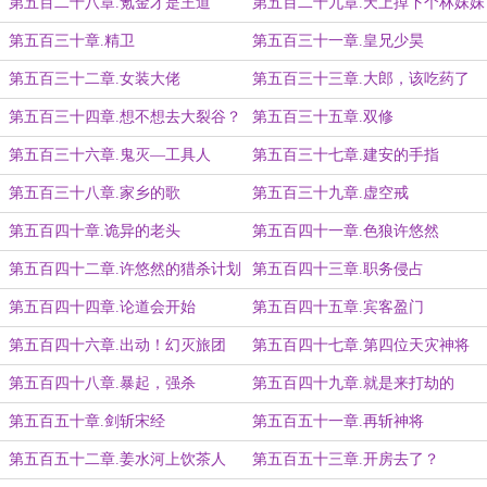
第五百二十八章.氪金才是王道
第五百二十九章.天上掉下个林妹妹
第五百三十章.精卫
第五百三十一章.皇兄少昊
第五百三十二章.女装大佬
第五百三十三章.大郎，该吃药了
第五百三十四章.想不想去大裂谷？
第五百三十五章.双修
第五百三十六章.鬼灭—工具人
第五百三十七章.建安的手指
第五百三十八章.家乡的歌
第五百三十九章.虚空戒
第五百四十章.诡异的老头
第五百四十一章.色狼许悠然
第五百四十二章.许悠然的猎杀计划
第五百四十三章.职务侵占
第五百四十四章.论道会开始
第五百四十五章.宾客盈门
第五百四十六章.出动！幻灭旅团
第五百四十七章.第四位天灾神将
第五百四十八章.暴起，强杀
第五百四十九章.就是来打劫的
第五百五十章.剑斩宋经
第五百五十一章.再斩神将
第五百五十二章.姜水河上饮茶人
第五百五十三章.开房去了？