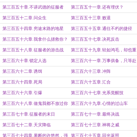
第三百五十章.不讲武德的征服者
第三百五十一章.还有埋伏？
第三百五十二章.问众生
第三百五十三章.败退
第三百五十四章.穷途末路的地星
第三百五十五章.通往不朽的捷径
第三百五十六章.我拿什么拯救你？
第三百五十七章.决死反击
第三百五十八章.征服者的游击战
第三百五十九章.轻如鸿毛，却也重
如泰山
第三百六十章.锁定人选
第三百六十一章.万事俱备，只等赴
死
第三百六十二章.诱饵
第三百六十三章.冲阵
第三百六十四章.死局
第三百六十五章.汇合
第三百六十六章.引爆
第三百六十七章.光系觉醒技
第三百六十八章.做鬼我都不放过你
第三百六十九章.心情的过山车
第三百七十章.征服者的末日
第三百七十一章.最终决战
第三百七十二章.天灾降临
第三百七十三章.神将之威
第三百七十四章.果断的许悠然，强
第三百七十五章.回光返照