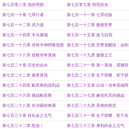
第七百零八章.我的理想
第七百零九章.明亮的光
第七百一十章.七罪行者
第七百一十一章.七罪试炼
第七百一十二章.武力值
第七百一十三章.傲慢世界
第七百一十四章.木马屠城
第七百一十五章.放飞自我
第七百一十六章.传奇半神阿喀琉斯
第七百一十七章.至尊觉醒技：金刚
不坏
第七百一十八章.拯救传奇英雄
第七百一十九章.傲慢之王
第七百二十章.历史的走向
第七百二十一章.第一英雄，震撼登
场！
第七百二十二章.暴君再现
第七百二十三章.生于荣耀，死于骄
傲！
第七百二十四章.帕里斯的战利品
第七百二十五章.出动！传奇英雄阿
喀琉斯
第七百二十六章.挑战帕里斯
第七百二十七章.赫克托耳的挑战
第七百二十八章.史诗级的相遇
第七百二十九章.英雄的慈悲
第七百三十章.转化金之元气
第七百三十一章.生于荣耀，死于友
情！
第七百三十二章.怒放！
第七百三十三章.犀利的金之元气