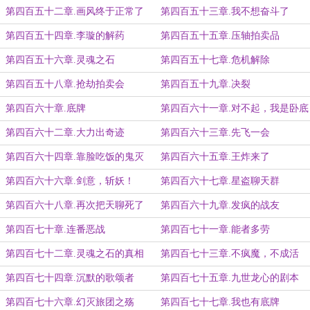
第四百五十二章.画风终于正常了
第四百五十三章.我不想奋斗了
第四百五十四章.李璇的解药
第四百五十五章.压轴拍卖品
第四百五十六章.灵魂之石
第四百五十七章.危机解除
第四百五十八章.抢劫拍卖会
第四百五十九章.决裂
第四百六十章.底牌
第四百六十一章.对不起，我是卧底
第四百六十二章.大力出奇迹
第四百六十三章.先飞一会
第四百六十四章.靠脸吃饭的鬼灭
第四百六十五章.王炸来了
第四百六十六章.剑意，斩妖！
第四百六十七章.星盗聊天群
第四百六十八章.再次把天聊死了
第四百六十九章.发疯的战友
第四百七十章.连番恶战
第四百七十一章.能者多劳
第四百七十二章.灵魂之石的真相
第四百七十三章.不疯魔，不成活
第四百七十四章.沉默的歌颂者
第四百七十五章.九世龙心的剧本
第四百七十六章.幻灭旅团之殇
第四百七十七章.我也有底牌