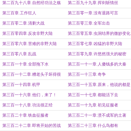
第二百九十八章.自然经功法之殇
第二百九十九章.挥剑斩情丝
第三百章.工作狂人
第三百零一章.没有退路可言
第三百零二章.清剿大战
第三百零三章.全军出击
第三百零四章.反攻非野大陆
第三百零五章.虫洞结界的微妙变化
第三百零六章.苦难的非野大陆
第三百零七章.凶猛的非野大陆
第三百零八章.乱战
第三百零九章.许悠然强大的秘密
第三百一十章.全部拖下水
第三百一十一章.人傻钱多的大秦
第三百一十二章.糟老头子坏得很
第三百一十三章.奇争
第三百一十四章.机甲
第三百一十五章.原来，他说的都是
真的！
第三百一十六章.他们，来了！
第三百一十七章.都能活下去
第三百一十八章.功法很正经
第三百一十九章.初见征服者
第三百二十章.铁血征服者
第三百二十一章.溃不成军的土著
第三百二十二章.即将开始的苦战
第三百二十三章.什么鸟都有