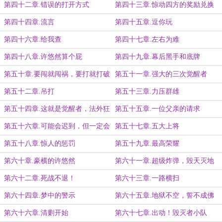
第四十二章.错误的打开方式
第四十三章.惊动四方的奖励兑换
第四十四章.流言
第四十五章.逗你玩
第四十六章.给我查
第四十七章.左右为难
第四十八章.许悠然算个屁
第四十九章.幕后黑手和底牌
第五十章.要闯就闯祸，要打就打破
第五十一章.强大的三次觉醒者
第五十二章.吊打
第五十三章.力压群雄
第五十四章.这就是觉醒者，法外狂
第五十五章.一位父亲的请求
徒！
第五十六章.可能会迟到，但一定会
第五十七章.五大上将
到
第五十八章.惊人的惩罚
第五十九章.最高荣耀
第六十章.豪横的许悠然
第六十一章.超级炸弹，毁天灭地
第六十二章.死战不退！
第六十三章.一路横扫
第六十四章.梦中的警示
第六十五章.地狱不空，誓不成佛
第六十六章.清剿开始
第六十七章.出动！毁灭者小队