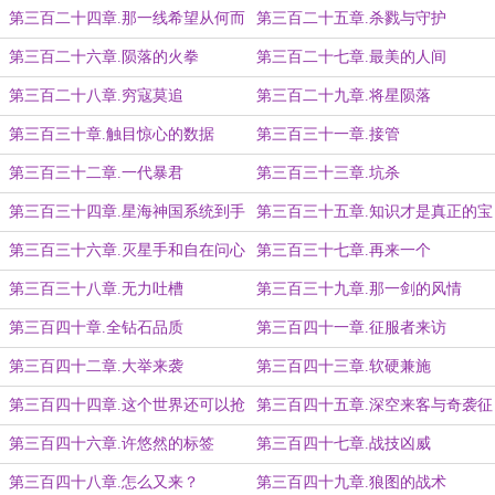
第三百二十四章.那一线希望从何而
第三百二十五章.杀戮与守护
来？
第三百二十六章.陨落的火拳
第三百二十七章.最美的人间
第三百二十八章.穷寇莫追
第三百二十九章.将星陨落
第三百三十章.触目惊心的数据
第三百三十一章.接管
第三百三十二章.一代暴君
第三百三十三章.坑杀
第三百三十四章.星海神国系统到手
第三百三十五章.知识才是真正的宝
藏
第三百三十六章.灭星手和自在问心
第三百三十七章.再来一个
剑
第三百三十八章.无力吐槽
第三百三十九章.那一剑的风情
第三百四十章.全钻石品质
第三百四十一章.征服者来访
第三百四十二章.大举来袭
第三百四十三章.软硬兼施
第三百四十四章.这个世界还可以抢
第三百四十五章.深空来客与奇袭征
救一下
服者
第三百四十六章.许悠然的标签
第三百四十七章.战技凶威
第三百四十八章.怎么又来？
第三百四十九章.狼图的战术