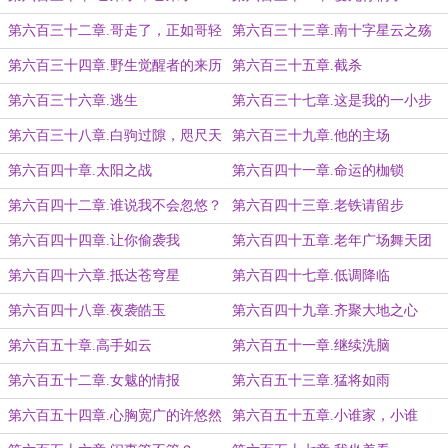
第六百三十二章.哥走了，正如哥轻
第六百三十三章.南十字星云之殇
轻的来
第六百三十四章.野生觉醒者的来历
第六百三十五章.截杀
第六百三十六章.逃生
第六百三十七章.这是我的一小步
第六百三十八章.白驹过隙，咫尺天
第六百三十九章.他的主场
涯
第六百四十章.太阳之战
第六百四十一章.命运的枷锁
第六百四十二章.谁说我不会忽悠？
第六百四十三章.老铁请留步
第六百四十四章.让你偷袭我
第六百四十五章.老年广场舞天团
第六百四十六章.抵达苍穹星
第六百四十七章.低调降临
第六百四十八章.夜袭皓玉
第六百四十九章.齐聚大地之心
第六百五十章.高手如云
第六百五十一章.继续洗脑
第六百五十二章.女魃的情报
第六百五十三章.猛将如雨
第六百五十四章.心胸宽广的许悠然
第六百五十五章.小谁家，小谁