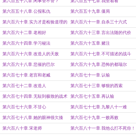
第六百五十六章.闲事管不管？
第六百五十七章.我坐着看
第六百五十八章.公报私仇
第六百五十九章.僵局
第六百六十章.实力才是检验道理的
第六百六十一章.自杀三十六式
唯一标准
第六百六十二章.老相好
第六百六十三章.言出法随的代价
第六百六十四章.学习秘法
第六百六十五章.赌注
第六百六十六章.改造人的天敌
第六百六十七章.不可描述的战斗
第六百六十八章.悲催的巴尔
第六百六十九章.恐怖的都瑞尔
第六百七十章.老宫和老臧
第六百七十一章.认输
第六百七十二章.改造人
第六百七十三章.够狠的西索
第六百七十四章.无耻到极致的战术
第六百七十五章.再认输
第六百七十六章.不甘心
第六百七十七章.九黎八十一难
第六百七十八章.她的眼神很欠揍
第六百七十九章.一败再败
第六百八十章.宋老师
第六百八十一章.我他么打不死你！