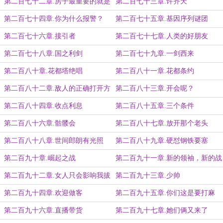
第二百七十二章.房子最重要的就是
第二百七十三章.许齐天
地段
第二百七十四章.你为什么报警？
第二百七十五章.基因序列谜团
第二百七十六章.接引者
第二百七十七章.人类的好朋友
第二百七十八章.国之利剑
第二百七十九章.一剑西来
第二百八十章.花都塔绝唱
第二百八十一章.花都条约
第二百八十二章.敌人的正确打开方
第二百八十三章.开会呢？
式
第二百八十四章.收点利息
第二百八十五章.三个条件
第二百八十六章.骷髅会
第二百八十七章.放开那个老头
第二百八十八章.世间郎朗有光照
第二百八十九章.硬怼钢铁要塞
第二百九十章.崛起之战
第二百九十一章.新的领袖，新的战
局
第二百九十二章.女人只会影响我拔
第二百九十三章.少帅
剑的速度
第二百九十四章.欢迎做客
第二百九十五章.你们这是要打麻
将？
第二百九十六章.直播带货
第二百九十七章.她们俩又来了