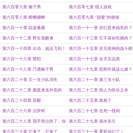
第六百零六章.猴子男
第六百零七章.猎人游戏
第六百零八章.螳螂捕蝉
第六百零九章.“甜蜜”的烦恼
第六百一十章.踪迹暴露
第六百一十一章.你们是来搞笑的？
第六百一十二章.野生觉醒者
第六百一十三章.它不喜欢吃猪肉？
第六百一十四章.出动，超品飞剑！
第六百一十五章.史无前例的战斗模
式
第六百一十六章.惯犯
第六百一十七章.全天灾品质
第六百一十八章.巧遇猴子男
第六百一十九章.想死咋就这么难？
第六百二十章.又一支小队消失
第六百二十一章.第三支小队
第六百二十二章.都是来送外卖的
第六百二十三章.助人为快乐之本
第六百二十四章.苏醒
第六百二十五章.真相了
第六百二十六章.汨罗鳄
第六百二十七章.生死一线间
第六百二十八章.我手滑点快了，你
第六百二十九章.祸水东引
信不信？
第六百三十章.它来了，它来了
第六百三十一章.爱死你们了！