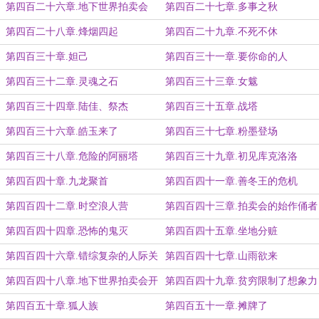
第四百二十六章.地下世界拍卖会
第四百二十七章.多事之秋
第四百二十八章.烽烟四起
第四百二十九章.不死不休
第四百三十章.妲己
第四百三十一章.要你命的人
第四百三十二章.灵魂之石
第四百三十三章.女魃
第四百三十四章.陆佳、祭杰
第四百三十五章.战塔
第四百三十六章.皓玉来了
第四百三十七章.粉墨登场
第四百三十八章.危险的阿丽塔
第四百三十九章.初见库克洛洛
第四百四十章.九龙聚首
第四百四十一章.善冬王的危机
第四百四十二章.时空浪人营
第四百四十三章.拍卖会的始作俑者
第四百四十四章.恐怖的鬼灭
第四百四十五章.坐地分赃
第四百四十六章.错综复杂的人际关
第四百四十七章.山雨欲来
系
第四百四十八章.地下世界拍卖会开
第四百四十九章.贫穷限制了想象力
始
第四百五十章.狐人族
第四百五十一章.摊牌了