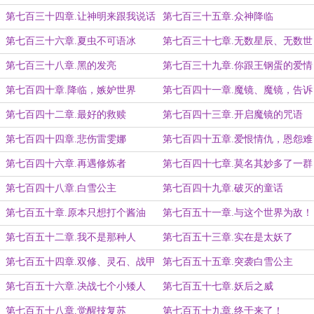
第七百三十四章.让神明来跟我说话
第七百三十五章.众神降临
第七百三十六章.夏虫不可语冰
第七百三十七章.无数星辰、无数世
界……
第七百三十八章.黑的发亮
第七百三十九章.你跟王钢蛋的爱情
故事
第七百四十章.降临，嫉妒世界
第七百四十一章.魔镜、魔镜，告诉
我
第七百四十二章.最好的救赎
第七百四十三章.开启魔镜的咒语
第七百四十四章.悲伤雷雯娜
第七百四十五章.爱恨情仇，恩怨难
断
第七百四十六章.再遇修炼者
第七百四十七章.莫名其妙多了一群
敌人
第七百四十八章.白雪公主
第七百四十九章.破灭的童话
第七百五十章.原本只想打个酱油
第七百五十一章.与这个世界为敌！
第七百五十二章.我不是那种人
第七百五十三章.实在是太妖了
第七百五十四章.双修、灵石、战甲
第七百五十五章.突袭白雪公主
第七百五十六章.决战七个小矮人
第七百五十七章.妖后之威
第七百五十八章.觉醒技复苏
第七百五十九章.终于来了！