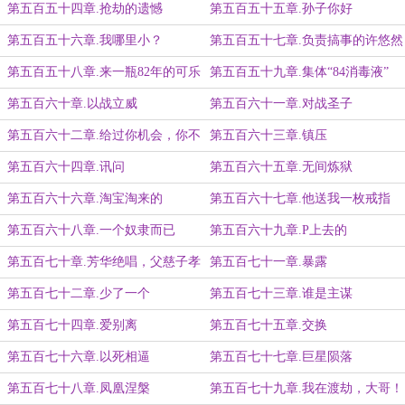
第五百五十四章.抢劫的遗憾
第五百五十五章.孙子你好
第五百五十六章.我哪里小？
第五百五十七章.负责搞事的许悠然
第五百五十八章.来一瓶82年的可乐
第五百五十九章.集体“84消毒液”
第五百六十章.以战立威
第五百六十一章.对战圣子
第五百六十二章.给过你机会，你不
第五百六十三章.镇压
珍惜啊
第五百六十四章.讯问
第五百六十五章.无间炼狱
第五百六十六章.淘宝淘来的
第五百六十七章.他送我一枚戒指
第五百六十八章.一个奴隶而已
第五百六十九章.P上去的
第五百七十章.芳华绝唱，父慈子孝
第五百七十一章.暴露
第五百七十二章.少了一个
第五百七十三章.谁是主谋
第五百七十四章.爱别离
第五百七十五章.交换
第五百七十六章.以死相逼
第五百七十七章.巨星陨落
第五百七十八章.凤凰涅槃
第五百七十九章.我在渡劫，大哥！