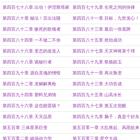
第四百七十八章.出动！伊涅斯塔家
第四百七十九章.生死之间的抉择
族
第四百八十章.秘法！言出法随
第四百八十一章.目标，九世龙心！
第四百八十二章.惨死的歌颂者
第四百八十三章.最后一张底牌
第四百八十四章.一不做二不休
第四百八十五章.抢劫成功
第四百八十六章.变态的改造人
第四百八十七章.天灾神将算个球
第四百八十八章.诡秘行者
第四百八十九章.祭炼皓玉
第四百九十章.源自灵魂的憎恨
第四百九十一章.再次叛变
第四百九十二章.龙鳞解离枪
第四百九十三章.大功告成
第四百九十四章.塑料兄弟情
第四百九十五章.山高水长
第四百九十六章.这也能晋级？
第四百九十七章.第五次觉醒
第四百九十八章.天灾品质
第四百九十九章.脑子，真是个好东
西
第五百章.三体星系巨变
第五百零一章.大乱将起、风雨欲来
第五百零二章.磁场动力学
第五百零三章.星空大战