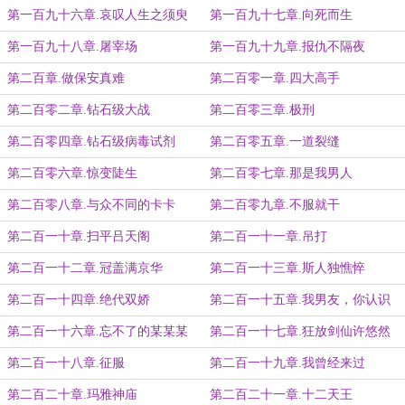
第一百九十六章.哀叹人生之须臾
第一百九十七章.向死而生
第一百九十八章.屠宰场
第一百九十九章.报仇不隔夜
第二百章.做保安真难
第二百零一章.四大高手
第二百零二章.钻石级大战
第二百零三章.极刑
第二百零四章.钻石级病毒试剂
第二百零五章.一道裂缝
第二百零六章.惊变陡生
第二百零七章.那是我男人
第二百零八章.与众不同的卡卡
第二百零九章.不服就干
第二百一十章.扫平吕天阁
第二百一十一章.吊打
第二百一十二章.冠盖满京华
第二百一十三章.斯人独憔悴
第二百一十四章.绝代双娇
第二百一十五章.我男友，你认识
第二百一十六章.忘不了的某某某
第二百一十七章.狂放剑仙许悠然
第二百一十八章.征服
第二百一十九章.我曾经来过
第二百二十章.玛雅神庙
第二百二十一章.十二天王