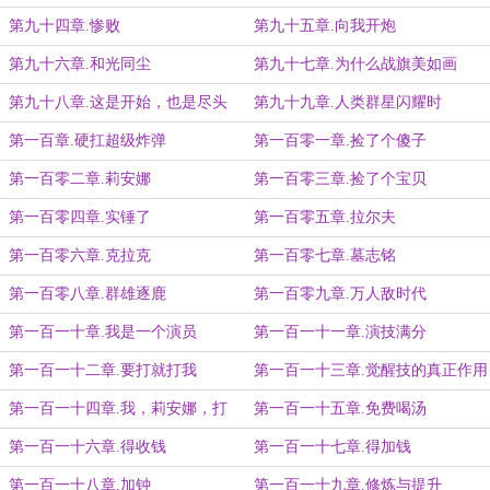
第九十四章.惨败
第九十五章.向我开炮
第九十六章.和光同尘
第九十七章.为什么战旗美如画
第九十八章.这是开始，也是尽头
第九十九章.人类群星闪耀时
第一百章.硬扛超级炸弹
第一百零一章.捡了个傻子
第一百零二章.莉安娜
第一百零三章.捡了个宝贝
第一百零四章.实锤了
第一百零五章.拉尔夫
第一百零六章.克拉克
第一百零七章.墓志铭
第一百零八章.群雄逐鹿
第一百零九章.万人敌时代
第一百一十章.我是一个演员
第一百一十一章.演技满分
第一百一十二章.要打就打我
第一百一十三章.觉醒技的真正作用
第一百一十四章.我，莉安娜，打
第一百一十五章.免费喝汤
钱！
第一百一十六章.得收钱
第一百一十七章.得加钱
第一百一十八章.加钟
第一百一十九章.修炼与提升