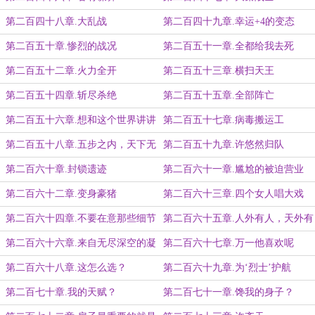
第二百四十八章.大乱战
第二百四十九章.幸运+4的变态
第二百五十章.惨烈的战况
第二百五十一章.全都给我去死
第二百五十二章.火力全开
第二百五十三章.横扫天王
第二百五十四章.斩尽杀绝
第二百五十五章.全部阵亡
第二百五十六章.想和这个世界讲讲
第二百五十七章.病毒搬运工
道理
第二百五十八章.五步之内，天下无
第二百五十九章.许悠然归队
敌
第二百六十章.封锁遗迹
第二百六十一章.尴尬的被迫营业
第二百六十二章.变身豪猪
第二百六十三章.四个女人唱大戏
第二百六十四章.不要在意那些细节
第二百六十五章.人外有人，天外有
天
第二百六十六章.来自无尽深空的凝
第二百六十七章.万一他喜欢呢
视
第二百六十八章.这怎么选？
第二百六十九章.为‘烈士’护航
第二百七十章.我的天赋？
第二百七十一章.馋我的身子？