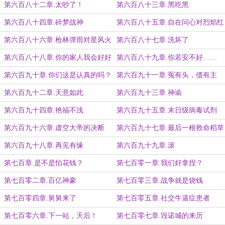
第六百八十二章.太吵了！
第六百八十三章.黑吃黑
第六百八十四章.碎梦战神
第六百八十五章.自在问心对烈焰红
唇
第六百八十六章.枪林弹雨对星风火
第六百八十七章.洗坏了
雨
第六百八十八章.你的家人我会好好
第六百八十九章.你若安不好……
照顾
第六百九十章.你们这是认真的吗？
第六百九十一章.冤有头，债有主
第六百九十二章.天意如此
第六百九十三章.神谕
第六百九十四章.艳福不浅
第六百九十五章.末日级病毒试剂
第六百九十六章.虚空大帝的决断
第六百九十七章.最后一根救命稻草
第六百九十八章.再见有缘
第六百九十九章.滚
第七百章.是不是怕花钱？
第七百零一章.我们好拿捏？
第七百零二章.百亿神豪
第七百零三章.战争就是烧钱
第七百零四章.舅舅来了
第七百零五章.社交牛逼症患者
第七百零六章.下一站，天后！
第七百零七章.毁诺城的来历