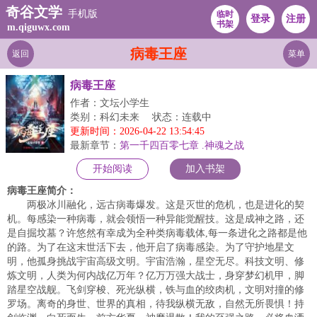
奇谷文学
手机版
临时
登录
注册
书架
m.qiguwx.com
病毒王座
返回
菜单
病毒王座
作者：文坛小学生
类别：科幻未来
状态：连载中
更新时间：2026-04-22 13:54:45
最新章节：
第一千四百零七章 .神魂之战
开始阅读
加入书架
病毒王座简介：
两极冰川融化，远古病毒爆发。这是灭世的危机，也是进化的契
机。每感染一种病毒，就会领悟一种异能觉醒技。这是成神之路，还
是自掘坟墓？许悠然有幸成为全种类病毒载体,每一条进化之路都是他
的路。为了在这末世活下去，他开启了病毒感染。为了守护地星文
明，他孤身挑战宇宙高级文明。宇宙浩瀚，星空无尽。科技文明、修
炼文明，人类为何内战亿万年？亿万万强大战士，身穿梦幻机甲，脚
踏星空战舰。飞剑穿梭、死光纵横，铁与血的绞肉机，文明对撞的修
罗场。离奇的身世、世界的真相，待我纵横无敌，自然无所畏惧！持