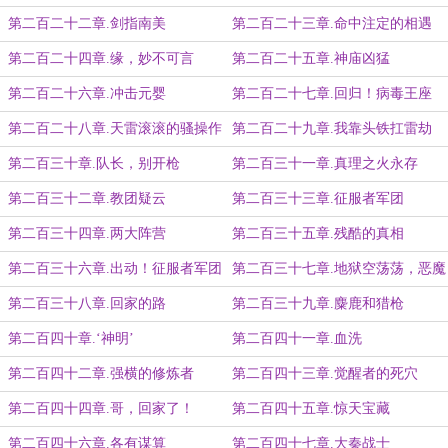
第二百二十二章.剑指南美
第二百二十三章.命中注定的相遇
第二百二十四章.缘，妙不可言
第二百二十五章.神庙凶猛
第二百二十六章.冲击元婴
第二百二十七章.回归！病毒王座
第二百二十八章.天雷滚滚的骚操作
第二百二十九章.我靠头铁扛雷劫
第二百三十章.队长，别开枪
第二百三十一章.真理之火永存
第二百三十二章.教团疑云
第二百三十三章.征服者军团
第二百三十四章.两大阵营
第二百三十五章.残酷的真相
第二百三十六章.出动！征服者军团
第二百三十七章.地狱空荡荡，恶魔
在人间
第二百三十八章.回家的路
第二百三十九章.麋鹿和猎枪
第二百四十章.‘神明’
第二百四十一章.血洗
第二百四十二章.强横的修炼者
第二百四十三章.觉醒者的死穴
第二百四十四章.哥，回家了！
第二百四十五章.惊天宝藏
第二百四十六章.各有谋算
第二百四十七章.大秦战士