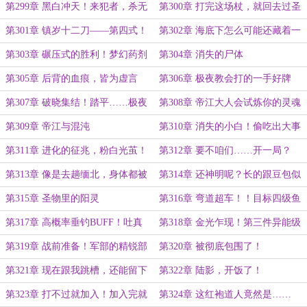
身！
膜不会破吗！？
第299章 黑白冲天！来犯者，杀无
第300章 打完这场杖，就回去过圣
赦！！
诞……
第301章 镇岁十二刀——第四式！
第302章 海底下怎么可能还藏着一
断江！！！
艘战舰？
第303章 碾压式的胜利！梦幻药剂
第304章 消失的尸体
登场！
第305章 后背的血痕，皆为虚言
第306章 极夜教会打的一手好牌
啊！
第307章 破晓集结！踏平……极夜
第308章 帝江大人会试炼你的灵魂
教会！
第309章 帝江与混沌
第310章 消失的小白！偷吃出大事
了！
第311章 进化的征兆，粉白光茧！
第312章 要不咱们……开一局？
第313章 像是去趟缅北，身体都被
第314章 还神明呢？长的跟豆包似
掏空了
的
第315章 圣物里的阳灵
第316章 弯道超车！！目标四级鱼
竿！
第317章 高概率垂钓BUFF！吐真
第318章 金光乍现！第三件异能级
剂，镇魂提灯？
道具！
第319章 战前准备！军部的精锐部
第320章 被彻底包围了！
队！
第321章 现在跟我跳槽，还能留下
第322章 陆影，开饭了！
小命一条哦！
第323章 打不过就加入！加入完就
第324章 这红袍道人竟然是……