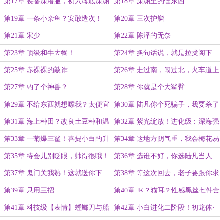
杯水
第17章 装备深潜服，初入海底深渊
第18章 深渊里的怪东西
第19章 一条小杂鱼？安敢造次！
第20章 三次护鳞
第21章 宋少
第22章 陈泽的无奈
第23章 顶级和牛大餐！
第24章 换句话说，就是拉拢阁下
第25章 赤裸裸的敲诈
第26章 走过南，闯过北，火车道上
压过腿！
第27章 钓了个神兽？
第28章 你就是个大鲨臂
第29章 不给东西就想嗦我？太便宜
第30章 陆凡你个死骗子，我要杀了
你了！
你
第31章 海上种田？改良土豆种和温
第32章 紫光绽放！进化级：深海强
室蓝图！
化基
第33章 一菊爆三鲨！喜提小白的升
第34章 这地方阴气重，我会梅花易
级素材
数！跟我走！
第35章 待会儿别眨眼，帅得很哦！
第36章 选谁不好，你选陆凡当人
质？
第37章 鬼门关我熟！这就送你下
第38章 等这次回去，老子要跟你求
去！
婚！
第39章 只用三招
第40章 JK？猫耳？性感黑丝七件套
第41章 科技级【表情】螳螂刀与船
第42章 小白进化二阶段！初龙体·