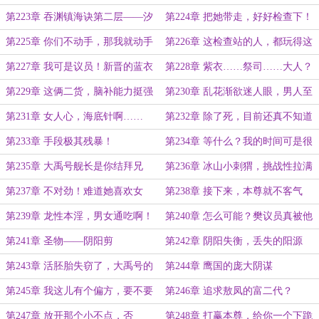
第223章 吞渊镇海诀第二层——汐
第224章 把她带走，好好检查下！
引·极渊暗流
第225章 你们不动手，那我就动手
第226章 这检查站的人，都玩得这
咯！
么花的吗？
第227章 我可是议员！新晋的蓝衣
第228章 紫衣……祭司……大人？
使徒！
第229章 这俩二货，脑补能力挺强
第230章 乱花渐欲迷人眼，男人至
啊！
死是少年！
第231章 女人心，海底针啊……
第232章 除了死，目前还真不知道
怎么活
第233章 手段极其残暴！
第234章 等什么？我的时间可是很
宝贵的！
第235章 大禹号舰长是你结拜兄
第236章 冰山小刺猬，挑战性拉满
弟！？
了！
第237章 不对劲！难道她喜欢女
第238章 接下来，本尊就不客气
人！？
了！
第239章 龙性本淫，男女通吃啊！
第240章 怎么可能？樊议员真被他
搞定了！？
第241章 圣物——阴阳剪
第242章 阴阳失衡，丢失的阳源
第243章 活胚胎失窃了，大禹号的
第244章 鹰国的庞大阴谋
内鬼
第245章 我这儿有个偏方，要不要
第246章 追求敖凤的富二代？
试试？
第247章 放开那个小不点，否
第248章 打赢本尊，给你一个下跪