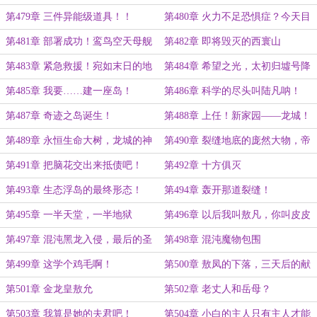
鬼子
满！
第479章 三件异能级道具！！
第480章 火力不足恐惧症？今天目
标搬空商店！
第481章 部署成功！鸾鸟空天母舰
第482章 即将毁灭的西寰山
登场！
第483章 紧急救援！宛如末日的地
第484章 希望之光，太初归墟号降
震海啸
临！
第485章 我要……建一座岛！
第486章 科学的尽头叫陆凡呐！
第487章 奇迹之岛诞生！
第488章 上任！新家园——龙城！
第489章 永恒生命大树，龙城的神
第490章 裂缝地底的庞然大物，帝
树！
皇利维坦
第491章 把脑花交出来抵债吧！
第492章 十方俱灭
第493章 生态浮岛的最终形态！
第494章 轰开那道裂缝！
第495章 一半天堂，一半地狱
第496章 以后我叫敖凡，你叫皮皮
白！
第497章 混沌黑龙入侵，最后的圣
第498章 混沌魔物包围
域
第499章 这学个鸡毛啊！
第500章 敖凤的下落，三天后的献
祭大典
第501章 金龙皇敖允
第502章 老丈人和岳母？
第503章 我算是她的夫君吧！
第504章 小白的主人只有主人才能