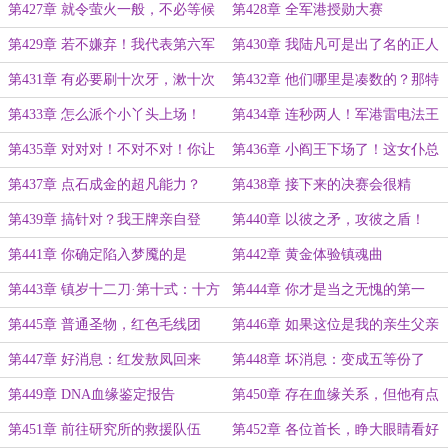
自军方的热情款待！
勋？
第427章 就令萤火一般，不必等候
第428章 全军港授勋大赛
炬火。
第429章 若不嫌弃！我代表第六军
第430章 我陆凡可是出了名的正人
港参赛！
君子！！
第431章 有必要刷十次牙，漱十次
第432章 他们哪里是凑数的？那特
口吗？
么是王中王啊！
第433章 怎么派个小丫头上场！
第434章 连秒两人！军港雷电法王
登场！
第435章 对对对！不对不对！你让
第436章 小阎王下场了！这女仆总
谁手下留情！？
不强吧！
第437章 点石成金的超凡能力？
第438章 接下来的决赛会很精
彩！！
第439章 搞针对？我王牌亲自登
第440章 以彼之矛，攻彼之盾！
场！
第441章 你确定陷入梦魇的是
第442章 黄金体验镇魂曲
我……而不是你吗？
第443章 镇岁十二刀·第十式：十方
第444章 你才是当之无愧的第一
俱灭！万刀归宗！
人！
第445章 普通圣物，红色毛线团
第446章 如果这位是我的亲生父亲
呢？
第447章 好消息：红发敖凤回来
第448章 坏消息：变成五等份了
了！
第449章 DNA血缘鉴定报告
第450章 存在血缘关系，但他有点
不是人……
第451章 前往研究所的救援队伍
第452章 各位首长，睁大眼睛看好