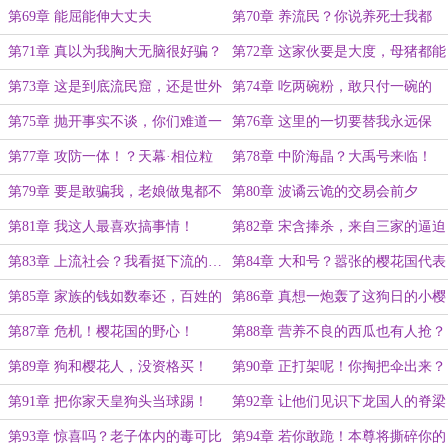
——汪明远
第69章 能屈能伸大丈夫
第70章 养流民？你说养死士我都
信！
第71章 真以为我胸大无脑很好骗？
第72章 这家伙要是大度，母猪都能
上树！
第73章 这是到底流民窟，还是世外
第74章 吃两碗粉，敢只付一碗的
桃源啊？
钱！？
第75章 抛开事实不谈，你们难道一
第76章 这里的一切要替我永远保
点错都没有吗？
密！
第77章 攻防一体！？天幕·相位粒
第78章 中阶海晶？大禹号来临！
子偏转伞
第79章 要是敢骗我，老娘做鬼都不
第80章 波谲云诡的交易会前夕
放过你！
第81章 我这人最喜欢搞事情！
第82章 宋含捧杀，来自三家的逼迫
第83章 上流社会？我看挺下流的…
第84章 大和号？嚣张的樱花国代表
第85章 家族的钱如数奉还，百姓的
第86章 真想一炮轰了这狗日的小樱
钱对半分账！
花
第87章 危机！樱花国的野心！
第88章 营养不良的西瓜也有人抢？
第89章 狗和樱花人，没资格买！
第90章 正打架呢！你掏把伞出来？
第91章 把你家天皇狗头当球踢！
第92章 让他们见识下龙国人的脊梁
骨！
第93章 惊喜吗？老子体内的毒可比
第94章 若你敢跪！本尊将撕碎你的