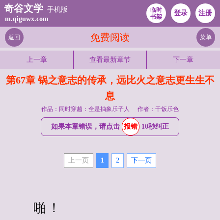
奇谷文学
手机版
临时
登录
注册
书架
m.qiguwx.com
免费阅读
返回
菜单
上一章
查看最新章节
下一章
第67章 锅之意志的传承，远比火之意志更生生不
息
作品：同时穿越：全是抽象乐子人
作者：干饭乐色
如果本章错误，请点击
报错
10秒纠正
上一页
1
2
下—页
　　啪！