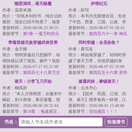
噬恶演武，诸天除魔
伊塔纪元
作者：温茶米酒
作者：虾写
简介：“符纸木剑经书，纯古法的
简介：本书为无限缝合流，包含
驱邪，现在已经不吃香了，就算
了中恐、西童、三国、公路、求
术士出门，都得带个二百斤的香
更新时间：2026-08-06 23:30:55
生、丧尸、克苏鲁、星际等元素
更新时间：2026-08-07 01:18:43
炉防身，你不...
最新章节：
第3章 一毫万钧归元
副本。战斗系统...
最新章节：
第四百六十一章 神兵
气，拳出东海挟风雷（4300单
带着英雄无敌穿越武侠世界
同时穿越：全员杂鱼？
更）
作者：金天猪
作者：废宅名
简介：明明穿越后只想躺平，却
简介：林如海穿越了，却同时穿
很快就认清了现实。躺平？低欲
越了诸天万界，但他穿越的身
望？无欲无求？呵呵，不过是对
更新时间：2026-07-27 02:21:09
份，每一个都是杂鱼。就连同时
更新时间：2026-08-07 01:33:09
自身能力差的借...
最新章节：
第四百七十八章万古
穿越的金手指，也...
最新章节：
第四百五十六章 邪帝
杀局，战局反转
舍利
诸天：小李飞刀开始
速通武林，拳镇诸天！
作者：柳风折
作者：云水丹心
简介：”本人才情绝世，从微末中
简介：【国术、民国、江湖、武
崛起，剑斗群雄，掌压诸魔，现
侠、诸天】桃李春风一杯酒，江
在成为天下公认的武林神话了，
更新时间：2026-08-06 20:32:44
湖夜雨十年灯。！陈湛跨越百
更新时间：2026-08-01 15:40:00
你这外挂才来...
最新章节：
第18章 ：龟兹国王，
年，身入风起云涌...
最新章节：
完结感言！！！
驸马胡铁花，对付移花接玉的法
书名：
子