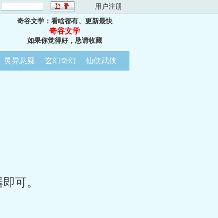
：
用户注册
奇谷文学：看啥都有、更新最快
奇谷文学
如果你觉得好，恳请收藏
灵异悬疑
玄幻奇幻
仙侠武侠
器即可。