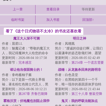
上一章
查看目录
等待更新
临时书架
加入书签
回顶部↑
看了《这个日式物语不太冷》的书友还喜欢看
魔王大人深不可测
明日之神
作者：晨星LL
作者：凤嘲凰
简介：魅魔记者：“尊敬的魔王大
简介：“虔诚的信徒们啊，让我们
人，我记得魔神大人给您的命令
以最谦卑的姿态歌颂灯神、愿望
是向我们的敌人散播恐慌，可我
更新时间：2026-08-04 10:17:58
之神、奇迹之神、星辰之子、永
更新时间：2026-08-05 02:42:49
怎么听说您在...
最新章节：
完本感言
恒晨曦、光之...
最新章节：
第254章 一个谎言需要
一百个谎言来圆
谁让他当假面骑士的！
战锤：从龙族杀回来的路明非
作者：拿咚蘸柚子酱
作者：白色圣堂
简介：以下是新一代骑士界领
简介：在黑暗的第四十一个千
袖，著名粉红色骑士代言人，黑
年，唯一现存的基因原体罗伯特.
榜投票独断万古假面骑士帝骑先
更新时间：2026-08-06 10:12:21
基里曼从一万年的静滞中醒来，
更新时间：2026-08-02 21:43:44
生，于联邦最不受...
最新章节：
第287章 齐鲁巴斯降
看到了昔日的人...
最新章节：
第三十八章 整装空降
临，血族内战等于余家内战？
霍格沃茨：伏地魔也别阻止我学
鬼灭：我的呼吸法能加点