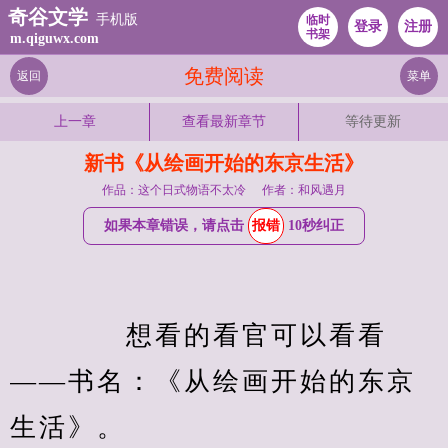
奇谷文学
手机版
临时
登录
注册
书架
m.qiguwx.com
免费阅读
返回
菜单
上一章
查看最新章节
等待更新
新书《从绘画开始的东京生活》
作品：这个日式物语不太冷
作者：和风遇月
如果本章错误，请点击
报错
10秒纠正
　　　　想看的看官可以看看
——书名：《从绘画开始的东京
生活》。