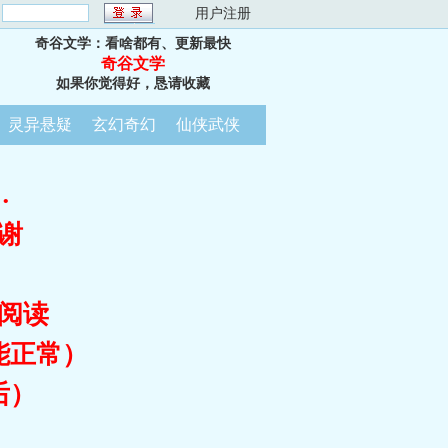
：
用户注册
奇谷文学：看啥都有、更新最快
奇谷文学
如果你觉得好，恳请收藏
灵异悬疑
玄幻奇幻
仙侠武侠
…
谢
阅读
能正常）
后）