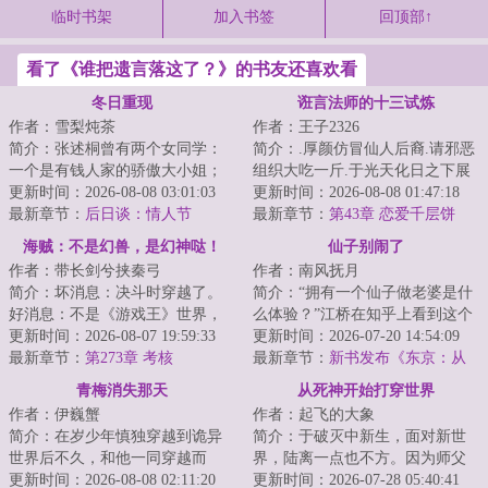
临时书架
加入书签
回顶部↑
看了《谁把遗言落这了？》的书友还喜欢看
冬日重现
诳言法师的十三试炼
作者：雪梨炖茶
作者：王子2326
简介：张述桐曾有两个女同学：
简介：.厚颜仿冒仙人后裔.请邪恶
一个是有钱人家的骄傲大小姐；
组织大吃一斤.于光天化日之下展
一个是在山里当庙祝的清冷少
更新时间：2026-08-08 03:01:03
露神性.以一己之力喝倒整个学校.
更新时间：2026-08-08 01:47:18
女。她们一个被杀...
最新章节：
后日谈：情人节
窃取魔法...
最新章节：
第43章 恋爱千层饼
（四）
海贼：不是幻兽，是幻神哒！
仙子别闹了
作者：带长剑兮挟秦弓
作者：南风抚月
简介：坏消息：决斗时穿越了。
简介：“拥有一个仙子做老婆是什
好消息：不是《游戏王》世界，
么体验？”江桥在知乎上看到这个
不用赌命打牌。坏消息：是《海
更新时间：2026-08-07 19:59:33
问题，边哭边回答。“不能抽烟，
更新时间：2026-07-20 14:54:09
贼王》世界，不...
最新章节：
第273章 考核
不能喝酒...
最新章节：
新书发布《东京：从
投喂大小姐开始当厨神》
青梅消失那天
从死神开始打穿世界
作者：伊巍蟹
作者：起飞的大象
简介：在岁少年慎独穿越到诡异
简介：于破灭中新生，面对新世
世界后不久，和他一同穿越而
界，陆离一点也不方。因为师父
来、刚答应了他的告白的青梅突
更新时间：2026-08-08 02:11:20
说了，他有一种数值的美。友哈
更新时间：2026-07-28 05:40:41