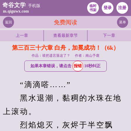
奇谷文学
手机版
临时
登录
注册
书架
m.qiguwx.com
免费阅读
返回
菜单
上一章
查看最新章节
下一章
第三百三十六章 白舟，加冕成功！（6k）
作品：谁把遗言落这了？
作者：南山予鹿
如果本章错误，请点击
报错
10秒纠正
　　“滴滴嗒……”
　　黑水退潮，黏稠的水珠在地
上滚动。
　　烈焰熄灭，灰烬于半空飘