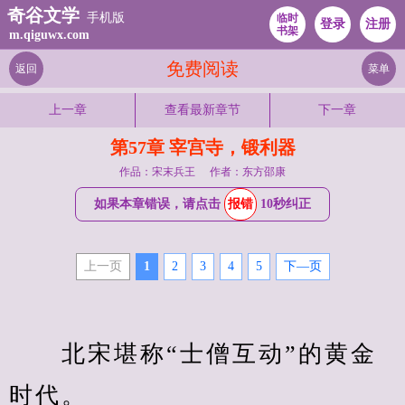
奇谷文学
手机版
临时
登录
注册
书架
m.qiguwx.com
免费阅读
返回
菜单
上一章
查看最新章节
下一章
第57章 宰宫寺，锻利器
作品：宋末兵王
作者：东方邵康
如果本章错误，请点击
报错
10秒纠正
上一页
1
2
3
4
5
下—页
　　北宋堪称“士僧互动”的黄金
时代。