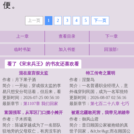
便。
上一页
1
2
3
4
5
下—页
上一章
查看目录
下一章
临时书架
加入书签
回顶部↑
看了《宋末兵王》的书友还喜欢看
混在皇宫假太监
特工传奇之重明
作者：月下果子酒
作者：涅槃鸟
简介：一开始，穿成假太监的李
简介：一名普通职业经理人，意
易只想安分苟活着，但后来，看
外魂穿到民国，成为一名军统特
着高贵雍容的皇后，李易心思变
更新时间：2026-07-25 00:56:10
工，没有金手指，凭借前世的信
更新时间：2026-08-07 02:56:16
了。“江山你坐...
最新章节：
第1107章 我们回家
息，依靠自己的...
最新章节：
第七百二十八章 七巧
华容
富国强军，从军区门口摆小摊开
被逐北疆敢死营，我带兄弟踏帝
作者：子木挥毫
作者：御风山君
始
京
简介：陈诚穿越成为了一名部队
简介：昔日顾国公家被抱错的真
驻地旁的父母双亡，有房没车的
世子回家，&lt;br/&gt;而在顾国公