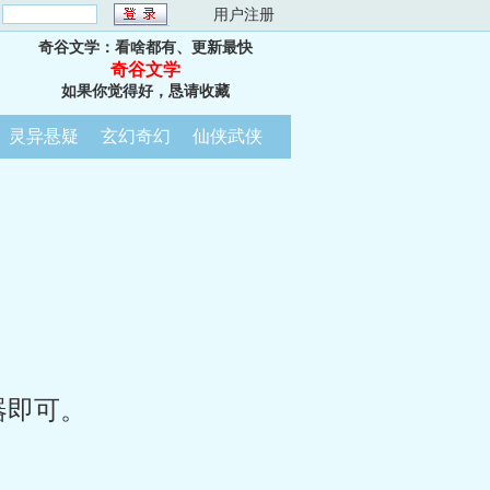
：
用户注册
奇谷文学：看啥都有、更新最快
奇谷文学
如果你觉得好，恳请收藏
灵异悬疑
玄幻奇幻
仙侠武侠
器即可。