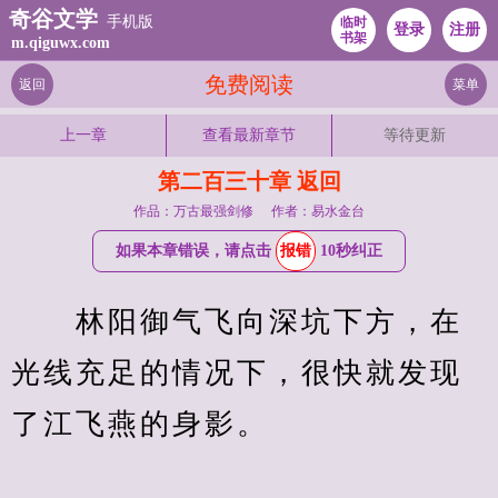
奇谷文学
手机版
临时
登录
注册
书架
m.qiguwx.com
免费阅读
返回
菜单
上一章
查看最新章节
等待更新
第二百三十章 返回
作品：万古最强剑修
作者：易水金台
如果本章错误，请点击
报错
10秒纠正
　　林阳御气飞向深坑下方，在
光线充足的情况下，很快就发现
了江飞燕的身影。