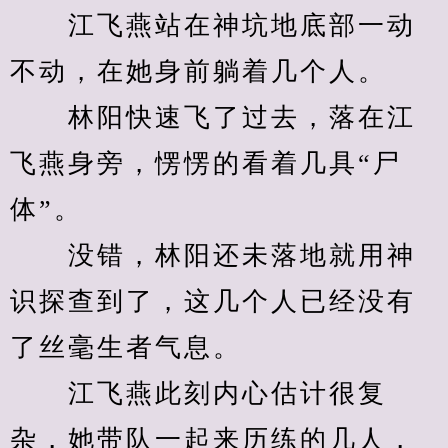
　　江飞燕站在神坑地底部一动
不动，在她身前躺着几个人。
　　林阳快速飞了过去，落在江
飞燕身旁，愣愣的看着几具“尸
体”。
　　没错，林阳还未落地就用神
识探查到了，这几个人已经没有
了丝毫生者气息。
　　江飞燕此刻内心估计很复
杂，她带队一起来历练的几人，