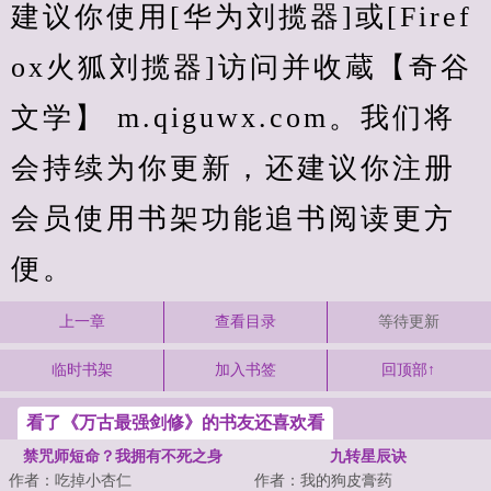
建议你使用[华为刘揽器]或[Firef
ox火狐刘揽器]访问并收蔵【奇谷
文学】 m.qiguwx.com。我们将
会持续为你更新，还建议你注册
会员使用书架功能追书阅读更方
便。
上一章
查看目录
等待更新
临时书架
加入书签
回顶部↑
看了《万古最强剑修》的书友还喜欢看
禁咒师短命？我拥有不死之身
九转星辰诀
作者：吃掉小杏仁
作者：我的狗皮膏药