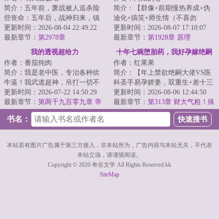
简介：五年前，萧战被人追杀险
简介：【群像+前期慢热养成+伪
些丧命：五年后，战神归来，镇
迪化+搞笑+师生情（不喜勿
压世间一切宵小。...
更新时间：2026-08-04 22:49:22
入）】半个月撵走三个班主任。
更新时间：2026-08-07 17:10:07
最新章节：
第2978章
面对有着人均混世魔...
最新章节：
第1928章 原理
我的透视超给力
十年七碗堕胎药，我好孕嫁绝嗣
作者：番茄炖肉
作者：红果果
他悔疯了
简介：我是老中医，专治各种吹
简介：【年上禁欲绝嗣大佬VS医
牛逼！我武道超神，吊打一切不
科圣手易孕娇妻，双重生+差十三
服气！秦飞偶得神秘传承，拥有
更新时间：2026-07-22 14:50:29
岁+打脸虐渣+渣夫火葬场】
更新时间：2026-08-06 12:44:50
神眼，从此医术...
最新章节：
第两千九百零九章 帝
&lt;br/&gt; 苏婉...
最新章节：
第313章 财大气粗！殊
境（大结局）
不知是圈套
书名：
本站若有图片广告属于第三方接入，非本站所为，广告内容与本站无关，不代表
本站立场，请谨慎阅读。
Copyright © 2020 奇谷文学 All Rights Reserved.kk
SiteMap