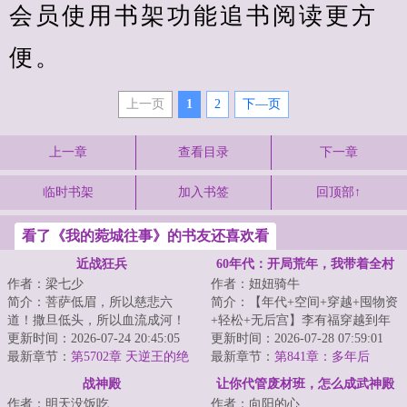
会员使用书架功能追书阅读更方
便。
上一页
1
2
下—页
上一章
查看目录
下一章
临时书架
加入书签
回顶部↑
看了《我的菀城往事》的书友还喜欢看
近战狂兵
60年代：开局荒年，我带着全村
作者：梁七少
作者：妞妞骑牛
吃肉
简介：菩萨低眉，所以慈悲六
简介：【年代+空间+穿越+囤物资
道！撒旦低头，所以血流成河！
+轻松+无后宫】李有福穿越到年
以撒旦之名，专职杀戮，他要当
更新时间：2026-07-24 20:45:05
灾荒年，一个和他同名同姓的男
更新时间：2026-07-28 07:59:01
最强的那个男人！...
最新章节：
第5702章 天逆王的绝
人身上，并且...
最新章节：
第841章：多年后
境！
战神殿
让你代管废材班，怎么成武神殿
作者：明天没饭吃
作者：向阳的心
了