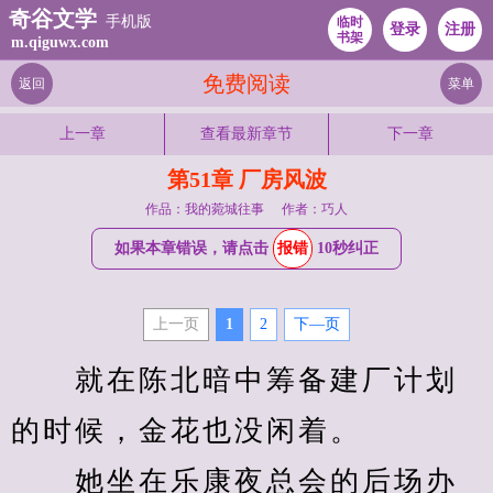
奇谷文学
手机版
临时
登录
注册
书架
m.qiguwx.com
免费阅读
返回
菜单
上一章
查看最新章节
下一章
第51章 厂房风波
作品：我的菀城往事
作者：巧人
如果本章错误，请点击
报错
10秒纠正
上一页
1
2
下—页
　　就在陈北暗中筹备建厂计划
的时候，金花也没闲着。
　　她坐在乐康夜总会的后场办