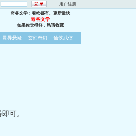
：
用户注册
奇谷文学：看啥都有、更新最快
奇谷文学
如果你觉得好，恳请收藏
灵异悬疑
玄幻奇幻
仙侠武侠
器即可。