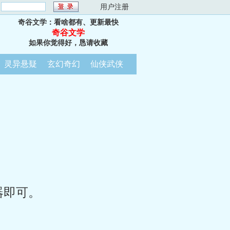
：
用户注册
奇谷文学：看啥都有、更新最快
奇谷文学
如果你觉得好，恳请收藏
灵异悬疑
玄幻奇幻
仙侠武侠
器即可。