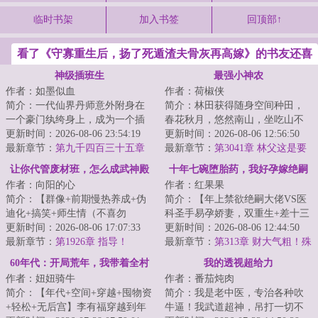
临时书架
加入书签
回顶部↑
看了《守寡重生后，扬了死遁渣夫骨灰再高嫁》的书友还喜
欢看
神级插班生
最强小神农
作者：如墨似血
作者：荷椒侠
简介：一代仙界丹师意外附身在
简介：林田获得随身空间种田，
一个豪门纨绔身上，成为一个插
春花秋月，悠然南山，坐吃山不
班生，以一身神奇仙术，混迹于
更新时间：2026-08-06 23:54:19
空。他只想过好自己的小日子，
更新时间：2026-08-06 12:56:50
美女丛中，在都...
最新章节：
第九千四百三十五章
实力却不允许他...
最新章节：
第3041章 林父这是要
好像不太听话！
下套了
让你代管废材班，怎么成武神殿
十年七碗堕胎药，我好孕嫁绝嗣
作者：向阳的心
作者：红果果
了
他悔疯了
简介：【群像+前期慢热养成+伪
简介：【年上禁欲绝嗣大佬VS医
迪化+搞笑+师生情（不喜勿
科圣手易孕娇妻，双重生+差十三
入）】半个月撵走三个班主任。
更新时间：2026-08-06 17:07:33
岁+打脸虐渣+渣夫火葬场】
更新时间：2026-08-06 12:44:50
面对有着人均混世魔...
最新章节：
第1926章 指导！
&lt;br/&gt; 苏婉...
最新章节：
第313章 财大气粗！殊
不知是圈套
60年代：开局荒年，我带着全村
我的透视超给力
作者：妞妞骑牛
作者：番茄炖肉
吃肉
简介：【年代+空间+穿越+囤物资
简介：我是老中医，专治各种吹
+轻松+无后宫】李有福穿越到年
牛逼！我武道超神，吊打一切不