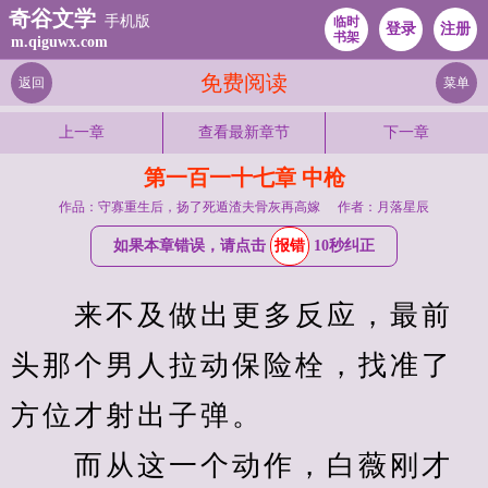
奇谷文学
手机版
临时
登录
注册
书架
m.qiguwx.com
免费阅读
返回
菜单
上一章
查看最新章节
下一章
第一百一十七章 中枪
作品：守寡重生后，扬了死遁渣夫骨灰再高嫁
作者：月落星辰
如果本章错误，请点击
报错
10秒纠正
　　来不及做出更多反应，最前
头那个男人拉动保险栓，找准了
方位才射出子弹。
　　而从这一个动作，白薇刚才