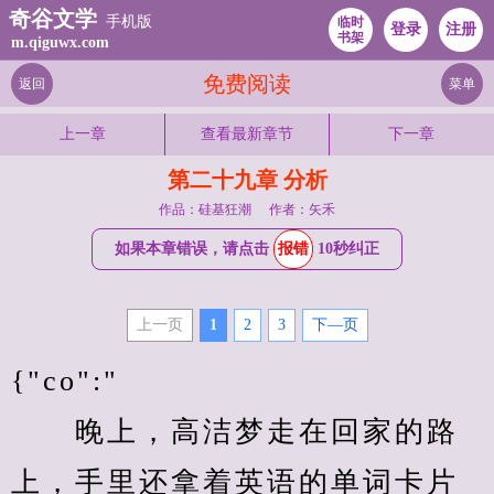
奇谷文学
手机版
临时
登录
注册
书架
m.qiguwx.com
免费阅读
返回
菜单
上一章
查看最新章节
下一章
第二十九章 分析
作品：硅基狂潮
作者：矢禾
如果本章错误，请点击
报错
10秒纠正
上一页
1
2
3
下—页
{"co":"
　　晚上，高洁梦走在回家的路
上，手里还拿着英语的单词卡片