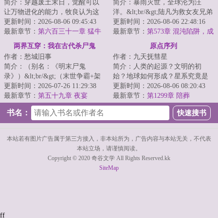
简介：穿越废土末日，觉醒可以
简介：暴雨灭世，全球沦为汪
让万物进化的能力，牧良认为这
洋。&lt;br/&gt;陆凡为救女友兄弟
很刑，日子越来越有判头了。一
更新时间：2026-08-06 09:45:43
豁出性命，却被一刀穿心，推下
更新时间：2026-08-06 22:48:16
棵草，被他进化...
最新章节：
第六百三十一章 猛牛
船喂鲨鱼。&lt...
最新章节：
第573章 混沌陷阱，成
冲撞
为猎物的众人
两界互穿：我在古代杀尸鬼
原点序列
作者：愁城旧事
作者：九天抚彗星
简介：（别名：《明末尸鬼
简介：人类的起源？文明的初
录》）&lt;br/&gt;（末世争霸+架
始？地球如何形成？星系究竟是
空历史+悬疑解惑+全网罕见的类
更新时间：2026-07-26 11:29:38
什么？宇宙从何而来？当声音在
更新时间：2026-08-06 08:20:43
型）&lt;br/&gt;...
最新章节：
第五十九章 夜宴
灵魂深处响起，当...
最新章节：
第1299章 陪葬
书名：
本站若有图片广告属于第三方接入，非本站所为，广告内容与本站无关，不代表
本站立场，请谨慎阅读。
Copyright © 2020 奇谷文学 All Rights Reserved.kk
SiteMap
ff