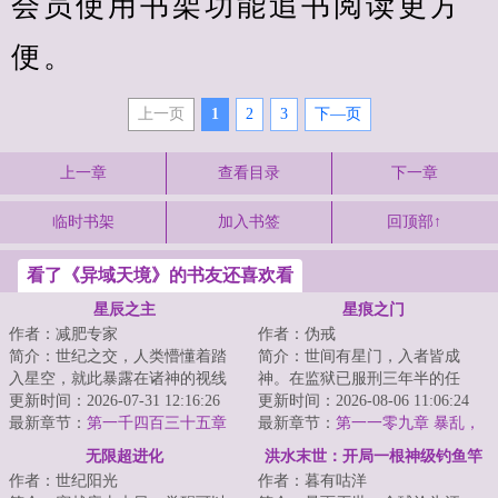
会员使用书架功能追书阅读更方
便。
上一页
1
2
3
下—页
上一章
查看目录
下一章
临时书架
加入书签
回顶部↑
看了《异域天境》的书友还喜欢看
星辰之主
星痕之门
作者：减肥专家
作者：伪戒
简介：世纪之交，人类懵懂着踏
简介：世间有星门，入者皆成
入星空，就此暴露在诸神的视线
神。在监狱已服刑三年半的任
之下。少年罗南背负着祖父的罪
更新时间：2026-07-31 12:16:26
也，突然被一位神秘人接见。对
更新时间：2026-08-06 11:06:24
孽，走出实验室...
最新章节：
第一千四百三十五章
方说：“如果你愿意...
最新章节：
第一一零九章 暴乱，
四连星（下）
灯下黑之计
无限超进化
洪水末世：开局一根神级钓鱼竿
作者：世纪阳光
作者：暮有咕洋