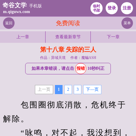
奇谷文学
手机版
临时
登录
注册
书架
m.qiguwx.com
免费阅读
返回
菜单
上一章
查看最新章节
下一章
第十八章 失踪的三人
作品：异域天境
作者：魔蝙ASH
如果本章错误，请点击
报错
10秒纠正
上一页
1
2
3
下—页
　　包围圈彻底消散，危机终于
解除。
　　“咏鸣，对不起，我没想到，