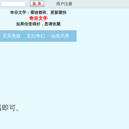
：
用户注册
奇谷文学：看啥都有、更新最快
奇谷文学
如果你觉得好，恳请收藏
灵异悬疑
玄幻奇幻
仙侠武侠
器即可。