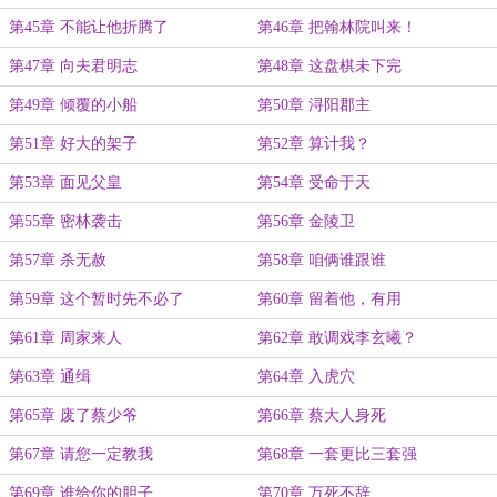
第45章 不能让他折腾了
第46章 把翰林院叫来！
第47章 向夫君明志
第48章 这盘棋未下完
第49章 倾覆的小船
第50章 浔阳郡主
第51章 好大的架子
第52章 算计我？
第53章 面见父皇
第54章 受命于天
第55章 密林袭击
第56章 金陵卫
第57章 杀无赦
第58章 咱俩谁跟谁
第59章 这个暂时先不必了
第60章 留着他，有用
第61章 周家来人
第62章 敢调戏李玄曦？
第63章 通缉
第64章 入虎穴
第65章 废了蔡少爷
第66章 蔡大人身死
第67章 请您一定教我
第68章 一套更比三套强
第69章 谁给你的胆子
第70章 万死不辞