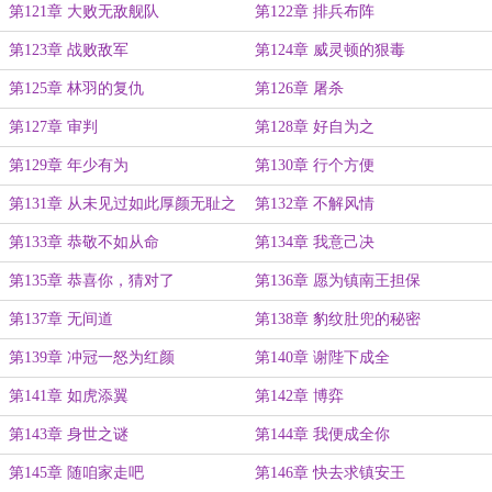
第121章 大败无敌舰队
第122章 排兵布阵
第123章 战败敌军
第124章 威灵顿的狠毒
第125章 林羽的复仇
第126章 屠杀
第127章 审判
第128章 好自为之
第129章 年少有为
第130章 行个方便
第131章 从未见过如此厚颜无耻之
第132章 不解风情
人
第133章 恭敬不如从命
第134章 我意己决
第135章 恭喜你，猜对了
第136章 愿为镇南王担保
第137章 无间道
第138章 豹纹肚兜的秘密
第139章 冲冠一怒为红颜
第140章 谢陛下成全
第141章 如虎添翼
第142章 博弈
第143章 身世之谜
第144章 我便成全你
第145章 随咱家走吧
第146章 快去求镇安王