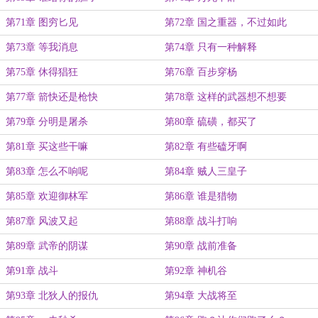
第71章 图穷匕见
第72章 国之重器，不过如此
第73章 等我消息
第74章 只有一种解释
第75章 休得猖狂
第76章 百步穿杨
第77章 箭快还是枪快
第78章 这样的武器想不想要
第79章 分明是屠杀
第80章 硫磺，都买了
第81章 买这些干嘛
第82章 有些磕牙啊
第83章 怎么不响呢
第84章 贼人三皇子
第85章 欢迎御林军
第86章 谁是猎物
第87章 风波又起
第88章 战斗打响
第89章 武帝的阴谋
第90章 战前准备
第91章 战斗
第92章 神机谷
第93章 北狄人的报仇
第94章 大战将至