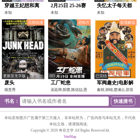
穿越王妃想和离
2月25日 25-26赛
失忆太子每天都
未知
季NBA常规赛 76
未知
在装绿茶
未知
人VS步行者
日韩动漫
恐怖片
影视解说
更新至无字版
HD
已完结
废头
工厂蛇患
军阀趣史[电影解
堀贵秀
吴廷烨,阳蕾,陈信喆,恩
说]
秦煌,胡锦,楚湘云,邵音
璟,徐绍航,刘安棋,李
音,余莎莉,李丽丽,王
书名：
本站若有图片广告属于第三方接入，非本站所为，广告内容与本站无关，不代表
本站立场，请谨慎阅读。
Copyright © 2020 奇谷文学 All Rights Reserved.kk
SiteMap