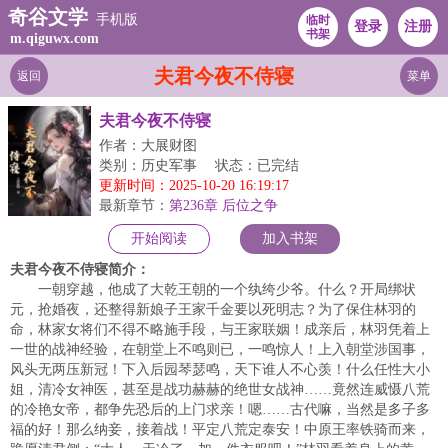
奇谷文学
手机版
临时
登录
注册
书架
m.qiguwx.com
夫君今夜不侍寝
返回
菜单
夫君今夜不侍寝
作者：大展财图
类别：历史军事
状态：已完结
更新时间：2025-10-20 16:19:17
最新章节：
第236章 后位之争
开始阅读
加入书架
夫君今夜不侍寝简介：
一朝穿越，他成了大乾王朝的一个纨绔少爷。什么？开局绑状
元，抢婚夜，还整得新娘子王家千金要以死明志？为了保住林羽的
命，林家女将们不得不略施手段，与王家联姻！成亲后，林羽凭着上
一世的战神经验，在朝堂上不鸣则已，一鸣惊人！上入朝堂涉国事，
风头无两压新冠！下入后园琴瑟鸣，天下谁人不心羡！什么任性大小
姐，清冷女神医，甚至是战功赫赫的绝世女战神……竟然连威慑八荒
的冷艳女帝，都争先恐后的上门求亲！嗯……古代嘛，当然是多子多
福的好！那么纳妾，接着战！平定八荒定泰安！中原王率铁骑而来，