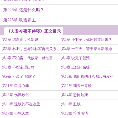
第226章 这是什么船？
第225章 联盟霸主
《夫君今夜不侍寝》正文目录
第1章 绑新郎，抢新娘
第2章 小羽子，你还知道回来？
第3章 林羽，已与我林家再无关系
第4章 一百天，请王家重新考虑
第5章 不怕富二代败家，就怕富二
第6章 说完了就滚
代创业
第7章 不按常理出牌
第8章 上瘾的赌徒
第9章 不装了 摊牌了
第10章 我们真的什么都没有发生
第11章 口是心非
第12章 我去开青楼
第13章 伤风败俗
第14章 恐怖如斯
第15章 退钱的不在这里
第16章 脏钱
第17章 但凭天意
第18章 培养感情