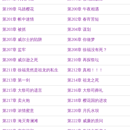
第199章 马踏樱花
第200章 午夜相遇
第201章 帐中迷情
第202章 春宵苦短
第203章 被抓
第204章 谋划
第205章 威尔士的陷阱
第206章 你做梦
第207章 监牢
第208章 徐福没有死？
第209章 威尔逊之死
第210章 再探祭坛
第211章 徐福竟然是祖龙的私生
第212章 真相！！！
子？
第213章 第一剑
第214章 祖龙之死
第215章 大祭司的遗言
第216章 大祭司葬礼
第217章 卖火炮
第218章 樱花国的进攻
第219章 浓情蜜意
第220章 月氏水坝
第221章 淹灭青澜滩
第222章 威廉的质问