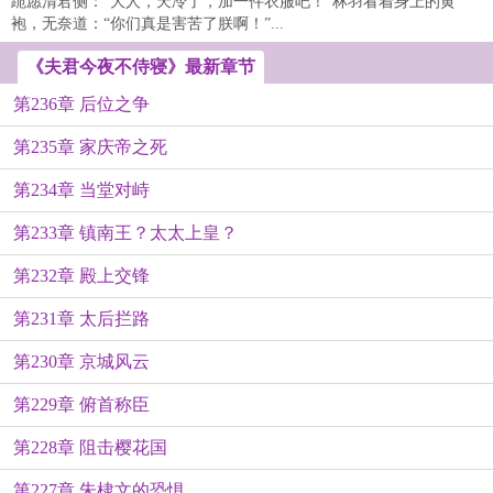
跪愿清君侧：“大人，天冷了，加一件衣服吧！”林羽看着身上的黄
袍，无奈道：“你们真是害苦了朕啊！”...
《夫君今夜不侍寝》最新章节
第236章 后位之争
第235章 家庆帝之死
第234章 当堂对峙
第233章 镇南王？太太上皇？
第232章 殿上交锋
第231章 太后拦路
第230章 京城风云
第229章 俯首称臣
第228章 阻击樱花国
第227章 朱棣文的恐惧