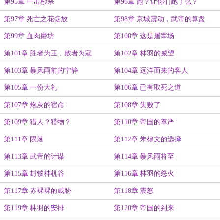
第95章 一击秒杀
第96章 跑？让你们跑了么？
第97章 死亡之花绽放
第98章 京城震动，武帝的算盘
第99章 血肉磨坊
第100章 这是屠宰场
第101章 胜者为王，败者为寇
第102章 林羽的威望
第103章 暴风雨前的宁静
第104章 远洋而来的客人
第105章 一份大礼
第106章 已有取死之道
第107章 炮灰的宿命
第108章 失败了
第109章 猎人？猎物？
第110章 帝国的尊严
第111章 陨落
第112章 朱棣文的选择
第113章 武帝的计谋
第114章 暴风雨将至
第115章 封锁神机谷
第116章 林羽的怒火
第117章 赤裸裸的威胁
第118章 震怒
第119章 林羽的安排
第120章 帝国的到来