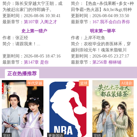
简介：陈长安穿越大宁王朝，成
简介：【热血+杀伐果断+多女+种
为被赶出家门的侍郎嫡子。
田争霸+热火器】&lt;br/&gt;特种
&lt;br/&gt;继母陷害，亲爹驱逐。
更新时间：2026-08-06 10:30:41
兵陈锋，代号“孤狼”，死后穿越到
更新时间：2026-08-04 09:33:50
&lt;br/&gt;本来...
最新章节：
第107章 入阁之才
大梁王...
最新章节：
167.我不会白白养你
们！
史上第一猎户
明末第一驿卒
作者：张正经
作者：上岸不吃鱼
简介：请跟我来！...
简介：农校毕业的兽医林禾，穿
越到崇祯元年！魂落米脂银川
更新时间：2026-08-05 18:47:16
驿，成了最低微的驿站小卒。朝
更新时间：2026-08-05 23:27:17
最新章节：
第147章 是你
堂崩坏，流民遍地...
最新章节：
第256章 柳林铺
正在热播推荐
年代穿越
篮球
AI漫剧
完结
更新国语
完结