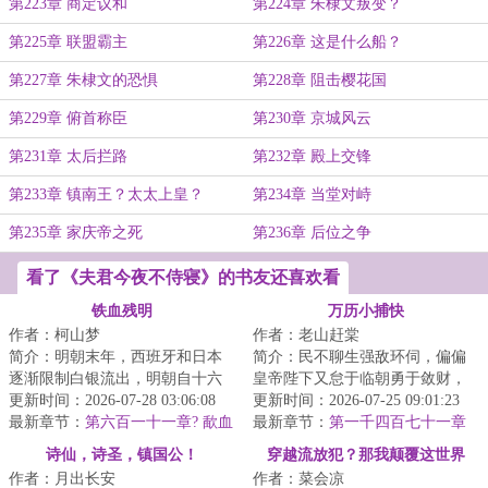
第223章 商定议和
第224章 朱棣文叛变？
第225章 联盟霸主
第226章 这是什么船？
第227章 朱棣文的恐惧
第228章 阻击樱花国
第229章 俯首称臣
第230章 京城风云
第231章 太后拦路
第232章 殿上交锋
第233章 镇南王？太太上皇？
第234章 当堂对峙
第235章 家庆帝之死
第236章 后位之争
看了《夫君今夜不侍寝》的书友还喜欢看
铁血残明
万历小捕快
作者：柯山梦
作者：老山赶棠
简介：明朝末年，西班牙和日本
简介：民不聊生强敌环伺，偏偏
逐渐限制白银流出，明朝自十六
皇帝陛下又怠于临朝勇于敛财，
世纪初以来的资本流入已经逆
更新时间：2026-07-28 03:06:08
且看顺天府的小捕快如何除奸
更新时间：2026-07-25 09:01:23
转，明朝并存的商...
最新章节：
第六百一十一章? 歃血
佞、护山河、还民...
最新章节：
第一千四百七十一章
春天来了
诗仙，诗圣，镇国公！
穿越流放犯？那我颠覆这世界
作者：月出长安
作者：菜会凉