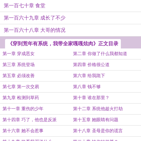
第一百七十章 食堂
第一百六十九章 成长了不少
第一百六十八章 大哥的情况
《穿到荒年有系统，我带全家嘎嘎炫肉》正文目录
第一章 穿成恶女
第二章 你做了什么我都知道
第三章 系统登场
第四章 价格很公道
第五章 必须改善
第六章 给我跪下
第七章 第一次交易
第八章 钱不够
第九章 检测到草药
第十章 谁在那里？
第十一章 重伤的少年
第十二章 系统他趁火打劫
第十四章 巧了，他也是反派
第十五章 她眼睛有问题
第十六章 她不会惹事
第十八章 圣母是你的谎言