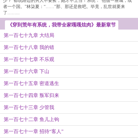
少？”都说路边的男人不要捡，她才不上当！系统：“他值一座城，或
者一个国。”林柒夏：“……”那、那还是救吧。毕竟，乱世就要来
了……...
《穿到荒年有系统，我带全家嘎嘎炫肉》最新章节
第一百七十九章 大结局
第一百七十八章 我的错
第一百七十七章 不乐观
第一百七十六章 下山
第一百七十五章 密道逃生
第一百七十四章 叛军归来
第一百七十三章 少管我
第一百七十二章 鱼儿上钩
第一百七十一章 招待“客人”