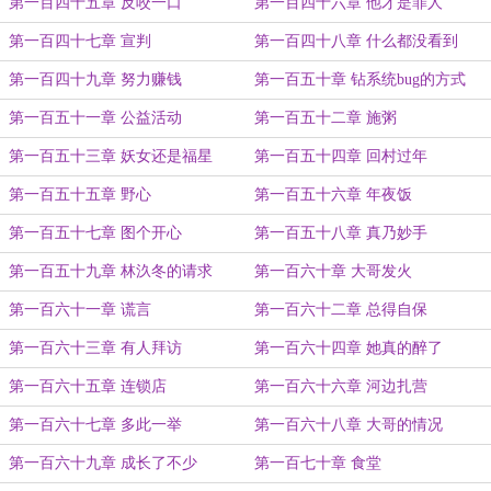
第一百四十五章 反咬一口
第一百四十六章 他才是罪人
第一百四十七章 宣判
第一百四十八章 什么都没看到
第一百四十九章 努力赚钱
第一百五十章 钻系统bug的方式
第一百五十一章 公益活动
第一百五十二章 施粥
第一百五十三章 妖女还是福星
第一百五十四章 回村过年
第一百五十五章 野心
第一百五十六章 年夜饭
第一百五十七章 图个开心
第一百五十八章 真乃妙手
第一百五十九章 林汣冬的请求
第一百六十章 大哥发火
第一百六十一章 谎言
第一百六十二章 总得自保
第一百六十三章 有人拜访
第一百六十四章 她真的醉了
第一百六十五章 连锁店
第一百六十六章 河边扎营
第一百六十七章 多此一举
第一百六十八章 大哥的情况
第一百六十九章 成长了不少
第一百七十章 食堂