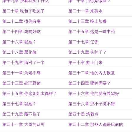
第十九章 快看我买了什么
第二十章 怕你姑做甚？
第二十章 吃包子吃哭了
第二十一章 来葵水
第二十二章 找你有事
第二十三章 晚上加餐
第二十四章 鸡肉好吃
第二十五章 这是一味中药
第二十六章 就她？
第二十七章 任务
第二十八章 黑化值
第二十九章 失踪了？
第二十九章 猜对了一半
第三十章 欺上门来
第三十一章 为老不尊
第三十二章 他的内力恢复
第三十三章 处理野猪
第三十四章 哪种需要？
第三十五章 你这姐姐太像样了
第三十六章 他的腿有希望好
第三十七章 就她？
第三十八章 那小子挺不错
第三十九章 藏不住了
第四十章 悠着点
第四十一章 大哥的认可
第四十二章 那些人都是玩命的