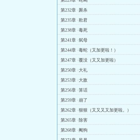
第229章 ·蛇蝎
第232章 ·厮杀
第235章 ·欺君
第238章 ·毒死
第241章 ·弑母
第244章 ·毒蛇（又加更啦！）
第247章 ·覆没（又又加更啦）
第250章 ·大礼
第253章 ·大敌
第256章 ·算话
第259章 ·崩了
第262章 ·狠狠（又又又又加更啦。）
第265章 ·除害
第268章 ·阉狗