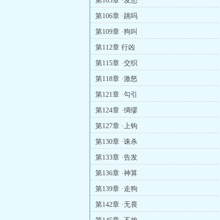
第103章 ·发愁
第106章 ·跳吗
第109章 ·狗叫
第112章 行凶
第115章 ·交织
第118章 ·激怒
第121章 ·勾引
第124章 ·绸缪
第127章 ·上钩
第130章 ·诛杀
第133章 ·告发
第136章 ·神算
第139章 ·走狗
第142章 ·无畏