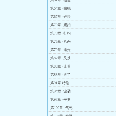
第61章 ·指使
第64章 ·缺德
第67章 ·谁快
第70章 ·赐婚
第73章 ·打狗
第76章 ·八杀
第79章 ·逼走
第82章 ·又杀
第85章 ·让着
第88章 ·灭了
第91章 特别
第94章 ·波谲
第97章 ·平妻
第100章 ·气死