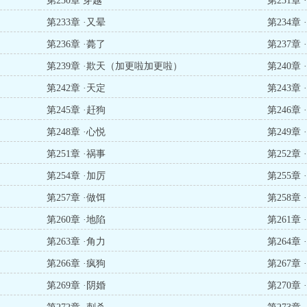
第230章 穿越
第231章 
第233章 ·又晕
第234章 
第236章 ·薨了
第237章 
第239章 ·欺天（加更啦加更啦）
第240章 
第242章 ·天定
第243章 
第245章 ·赶狗
第246章 
第248章 ·心悦
第249章 
第251章 ·祸事
第252
第254章 ·加厉
第255
第257章 ·做饵
第258章 
第260章 ·地陷
第261章 
第263章 ·角力
第264章 
第266章 ·疯狗
第267章 
第269章 ·阴婚
第270章 