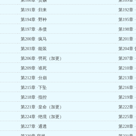
第188章 ·赏赐
第189章 
第191章 ·归来
第192章 
第194章 ·野种
第195章 
第197章 ·杀债
第198章 
第200章 ·疯马
第201章 
第203章 ·能装
第204章
第206章 ·劈死（加更）
第207章 
第209章 ·谁死
第210章 
第212章 ·分崩
第213章 
第215章 ·下坠
第216章 
第218章 ·指控
第219章 
第221章 ·皇命（加更）
第222章 
第224章 ·绝境（加更）
第225章 
第227章 ·通透
第228章 