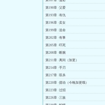
第187章 ·溢彩
第190章 ·父爱
第193章 ·有仇
第196章 ·卖女
第199章 ·送命
第202章 ·有事
第205章 ·吓死
第208章 ·断腕
第211章 ·离间（加更）
第214章 ·手刃
第217章 ·双杀
第220章 ·搅动（今晚加更哦）
第223章 ·过招
第226章 ·三族