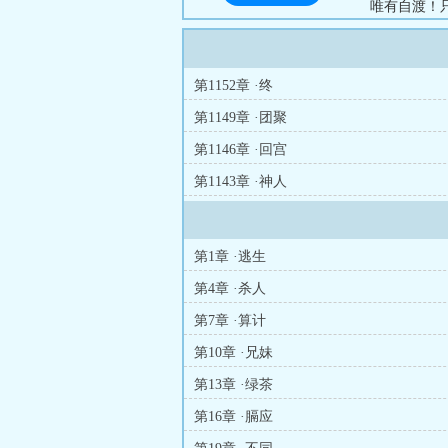
唯有自渡！
人呢！男人
第1152章 ·终
第1149章 ·团聚
第1146章 ·回宫
第1143章 ·神人
第1章 ·逃生
第4章 ·杀人
第7章 ·算计
第10章 ·兄妹
第13章 ·绿茶
第16章 ·膈应