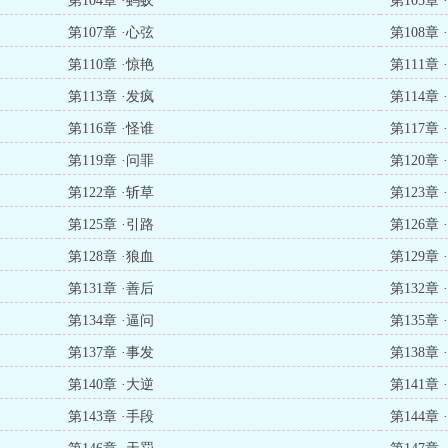
第104章 ·蚂蚁
第105章 
第107章 ·心弦
第108章 
第110章 ·惊艳
第111章 
第113章 ·发疯
第114章 
第116章 ·怪谁
第117章 
第119章 ·问罪
第120章 
第122章 ·斩草
第123章 
第125章 ·引路
第126章 
第128章 ·狼血
第129章 
第131章 ·善后
第132章 
第134章 ·逼问
第135章 
第137章 ·事发
第138章 
第140章 ·大逆
第141章 
第143章 ·手段
第144章 