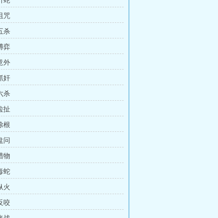
·引蛇
·诅咒
·五杀
·博弈
·意外
·抓奸
·六杀
·拉扯
·除根
·盘问
·猎物
·毒蛇
·纵火
·反咬