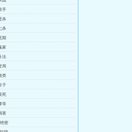
·来战
·谁手
·还杀
·七杀
·死期
·赢家
·斗法
·变局
·败类
·弃子
·咬死
·降等
·祸害
·绝密