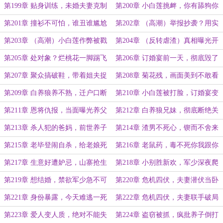
夫
眼
第199章 贴身训练，未婚夫妻克制
第200章 小白莲挑衅，你有舔狗你
又热烈
牛逼
第201章 撞衫不可怕，谁丑谁尴尬
第202章 （高潮）举报抄袭？用实
力碾压
第203章 （高潮）小白莲作弊被戳
第204章 （反转虐渣）真相曝光开
穿
除学籍
第205章 处对象？烂桃花一脚踢飞
第206章 订婚宴前一天，彻底毁了
她
第207章 聚众搞破鞋，带着姐夫捉
第208章 菊花残，画面美到不敢看
奸
第209章 白养狼养不熟，迁户口断
第210章 小白莲被打脸，订婚宴变
绝关系
断亲宴
第211章 恩将仇报，当面曝光养父
第212章 白养狼兄妹，彻底断绝关
母
系
第213章 杀人犯的爸妈，前世养子
第214章 渣男不死心，锲而不舍来
变乞丐
应聘
第215章 老毕登闹自杀，给老娘死
第216章 老鼠药，毒不死你我跟你
远点
姓
第217章 生意好遭妒忌，山寨抢生
第218章 小别胜新欢，军少深夜爬
意
窗
第219章 想结婚，禁欲军少急不可
第220章 危机四伏，夫妻潜伏当卧
耐
底
第221章 身份暴露，今天难逃一死
第222章 危机四伏，夫妻联手破局
第223章 爱人变人质，绝对不能失
第224章 盗窃被抓，疯批养子倒打