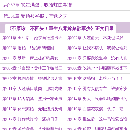
第357章 恶贯满盈，收拾蛀虫毒瘤
第356章 受贿被举报，牢狱之灾
《不原谅！不回头！重生八零嫁禁欲军少》正文目录
第001章 重生后，她亲自送渣男去
第002章 人渣前夫，不死也得残
死
第003章 退婚！结婚申请驳回
第004章 让我不痛快，我就让谁死
的快
第005章 劲爆！床上捉奸狗男女
第006章 只要我没道德，没有人能
绑架我
第007章 想白嫖？卖掉工作赔偿三
第008章 吃绝户？脚踢毁容残废下
千
头男
第009章 挽回亲情，赚钱比男人靠
第010章 这舔狗，老娘不当了！
得住
第011章 人渣满口喷粪，那就去吃
第012章 冤有头债有主，谁爹瘫痪
屎
谁伺候
第013章 鸠占鹊巢，渣男一家全滚
第014章 男人，只会影响姐赚钱的
蛋
速度
第015章 休想离婚！无耻渣男反悔
第016章 白莲花表演，倒打一耙
第017章 打你就打你，还挑日子
第018章 重生后，这牛马谁爱当谁
吗？
当
第019章 英雄救美，八块腹肌禁欲
第020章 般配！脚踢渣男征婚军少