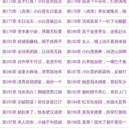
巴子！
第173章 反手打脸！小白莲用屁演
第174章 霸凌？不存在，打的满地
讲
找牙
第175章 （高潮）小白莲生日宴送
第176章 （虐渣）养女被曝光，啪
大礼！
啪打脸
第177章 生日当天，小白莲被赶出
第178章 演戏装晕？一针下去醒醒
家门
脑
第179章 资本家小姐，厚颜无耻要
第180章 真千金变养女，连夜赶出
钱
家门
第181章 租铺面赚钱，两手抓两手
第182章 女人，嘴上说不要身体很
都要硬
诚实
第183章 走绿茶的路，让绿茶无路
第184章 小白莲挑衅，掉进山洞喂
可走
老虎
第185章 自作孽不可活，老虎不吃
第186章 白养狼反咬，一嘴巴子脸
绿茶
打烂
第186章 追妻火葬场，渣男跪地求
第187章 小白莲的新舔狗，反被打
复合
脸
第189章 渣男道德绑架，扇你一个
第190章 她是我未婚妻，禁欲军少
大嘴巴
强制爱
第191章 当街表白！脚踢渣男订婚
第192章 癞蛤蟆不死心，亲自上门
军少
求亲
第193章 识破阴谋！前任滚蛋已订
第194章 红豆生南国，未婚夫是男
婚
模
第195章 媳妇来了，铁血硬汉成绕
第196章 真假未婚妻，拆穿打脸啪
指柔
啪啪
第197章 单人宿舍，小姨子勾搭姐
第198章 羞辱！脱光了都不看你一