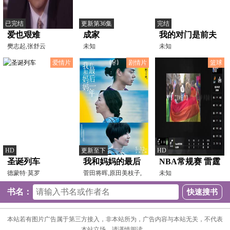
已完结
更新第36集
完结
爱也艰难
成家
我的对门是前夫
樊志起,张舒云
未知
未知
爱情片
剧情片
篮球
HD
更新至下
HD
圣诞列车
我和妈妈的最后
NBA常规赛 雷霆
德蒙特·莫罗
一年
菅田将晖,原田美枝子,
VS奇才
未知
尼,KimberlyWilliams-
长泽雅美,永濑正敏,北
20240109
书名：
Paisley,
本站若有图片广告属于第三方接入，非本站所为，广告内容与本站无关，不代表
本站立场，请谨慎阅读。