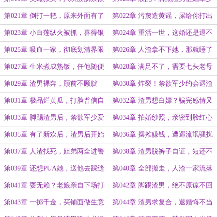
军少
第021章 倒打一耙，原来外面有了
第022章 污蔑造黄谣，屎给你打出
野男人
来
第023章 小白莲纵火被抓，喜得银
第024章 重活一世，这婚还是退不
手铐
了
第025章 吸血一家，彻底划清界限
第026章 人渣拿不下她，那就睡了
她
第027章 生米煮成熟饭，任他随便
第028章 满足不了，需要七头老母
拿捏
猪
第029章 渣男裸奔，顾前不顾腚
第030章 炸裂！禁欲军少约会遇渣
男
第031章 极品烂黄瓜，打脸普信自
第032章 渣男想白嫖？骗完感情又
恋男
骗钱
第033章 脚踢渣男后，禁欲军少爱
第034章 拍婚纱照，亲密到脸红心
上我
跳
第035章 有了新欢后，渣男后开始
第036章 摆摊赚钱，遭遇流氓骚扰
悔了
第037章 人渣找死，姐弟两全进警
第038章 渣男脱裤子自证，短还不
察局
行！
第039章 还想PUA她，送他去踩缝
第040章 全部搬走，人渣一家流落
纫机
街头
第041章 耍无赖？老娘亲自下场打
第042章 脚踢渣男，绝不原谅不回
脸
头
第043章 一掷千金，买铺面做生意
第044章 渣男求复合，退婚悔不当