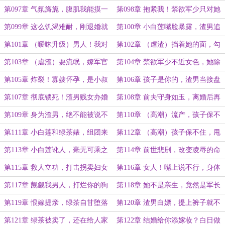
第097章 气氛旖旎，腹肌我能摸一
第098章 抱紧我！禁欲军少只对她
下吗
心动
第099章 这么饥渴难耐，刚退婚就
第100章 小白莲嘴脸暴露，渣男追
找男人
悔莫及
第101章 （暧昧升级）男人！我对
第102章 （虐渣）挡着她的面，勾
你负责
引男人
第103章 （虐渣）耍流氓，嫁军官
第104章 禁欲军少不近女色，她除
攀高枝
外！
第105章 炸裂！寡嫂怀孕，是小叔
第106章 孩子是你的，渣男当接盘
子的种
侠
第107章 彻底锁死！渣男贱女办婚
第108章 前夫守身如玉，离婚后再
礼
娶你
第109章 身为渣男，绝不能被说不
第110章 （高潮）流产，孩子保不
行
住了！
第111章 小白莲和绿茶婊，组团来
第112章 （高潮）孩子保不住，甩
找打
锅碰瓷
第113章 小白莲讹人，毫无可乘之
第114章 前世悲剧，改变凌辱的命
机！
运
第115章 救人立功，打击拐卖妇女
第116章 女人！嘴上说不行，身体
团伙
很诚实
第117章 觊觎我男人，打烂你的狗
第118章 她不是亲生，竟然是军长
嘴
千金
第119章 恨嫁提亲，绿茶自甘堕落
第120章 渣男白嫖，提上裤子就不
认人
第121章 绿茶被卖了，还在给人家
第122章 结婚给你添嫁妆？白日做