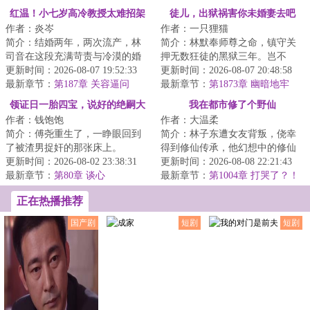
的未来（大结局）
红温！小七岁高冷教授太难招架
徒儿，出狱祸害你未婚妻去吧
作者：炎岑
作者：一只狸猫
简介：结婚两年，两次流产，林
简介：林默奉师尊之命，镇守关
司音在这段充满苛责与冷漠的婚
押无数狂徒的黑狱三年。岂不
姻里，活成了传统家庭里处处迁
更新时间：2026-08-07 19:52:33
料，三年期满，出狱当天，女战
更新时间：2026-08-07 20:48:58
就的讨好型人格...
最新章节：
第187章 关容逼问
神来此竟强势退婚...
最新章节：
第1873章 幽暗地牢
领证日一胎四宝，说好的绝嗣大
我在都市修了个野仙
作者：钱饱饱
作者：大温柔
佬呢？
简介：傅尧重生了，一睁眼回到
简介：林子东遭女友背叛，侥幸
了被渣男捉奸的那张床上。
得到修仙传承，他幻想中的修仙
&lt;br/&gt;上辈子她满心欢喜上京
更新时间：2026-08-02 23:38:31
是小说中那般神挡杀神佛挡杀
更新时间：2026-08-08 22:21:43
领证，却被渣男...
最新章节：
第80章 谈心
佛，逍遥世间，怎...
最新章节：
第1004章 打哭了？！
正在热播推荐
国产剧
短剧
短剧