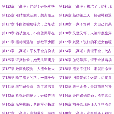
数钱
梦！
第123章 （高潮）炸裂！砸锅卖铁
第124章 （高潮）被坑了，婚礼现
凑嫁妆
场发疯
第125章 刚结婚就活寡，想离婚反
第126章 新婚第二天，搞破鞋被退
手被卖
货
第127章 小白莲嘴脸曝光，当场被
第128章 一家子坏种，为自己的愚
打残
蠢买单
第129章 钱被骗光，小白莲哭晕在
第130章 又蠢又坏，人渣牢底坐穿
厕所
第131章 招待所遇险，禁欲军少面
第132章 刺激！说好的不近女色呢
红心跳
第133章 （高潮）军长千金身份被
第134章 （高潮）真假千金，鸠占
顶替
鹊巢
第135章 证据被偷，她无法证明身
第136章 胎记暴露，假千金被当场
份
打脸
第137章 败露狗咬狗，人渣全拉去
第138章 渣男不还钱，那就用命来
坐牢
抵
第139章 断了渣男的路，一掷千金
第140章 旧情复燃？做梦，烂黄瓜
买老宅
不配
第141章 老宅藏金条，断了渣男青
第142章 典当金条，是对前世的补
云路
偿
第143章 抢钱还想抢人，砸破你狗
第144章 还想跟她结婚，渣男靠边
头
站
第145章 亲密接触，禁欲军少极致
第146章 前任给现任证人？狗渣男
撩拨
去死！
第147章 （高潮）真相曝光，结婚
第148章 （高潮）小白莲杀人被指