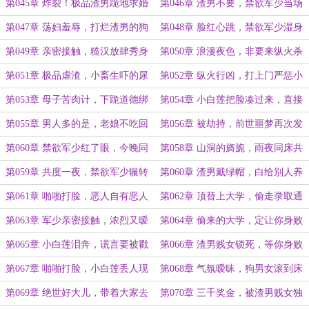
初
第045章 炸裂！极品渣男跪地求婚
第046章 渣男不要，禁欲军少当场
求娶
第047章 荡妇羞辱，打烂渣男的狗
第048章 脸红心跳，禁欲军少湿身
嘴
诱惑
第049章 亲密接触，糙汉放肆秀身
第050章 浪漫夜色，非要来纵火杀
材
人
第051章 极品虐渣，小畜生吓的尿
第052章 纵火行凶，打上门严惩小
裤子
姑子
第053章 母子苦肉计，下跪道德绑
第054章 小白莲把脸凑过来，直接
架
扇烂
第055章 男人多的是，老娘不吃回
第056章 被劫持，前世噩梦再次发
头草
生
第060章 禁欲军少红了眼，今晚同
第058章 山洞的旖旎，雨夜同床共
处一室
枕
第059章 共度一夜，禁欲军少辗转
第060章 渣男戴绿帽，白给别人养
难眠
儿子
第061章 啪啪打脸，恶人自有恶人
第062章 顶替上大学，偷走录取通
磨
知书
第063章 军少亲密接触，浓烈又暧
第064章 偷来的大学，定让你身败
昧
名裂
第065章 小白莲泪奔，谎言要被戳
第066章 渣男贱女锁死，等你身败
穿
名裂
第067章 啪啪打脸，小白莲丢人现
第068章 气氛暧昧，狗男女滚到床
眼
上
第069章 绝世好大儿，带着大家去
第070章 三千奖金，被渣男贱女独