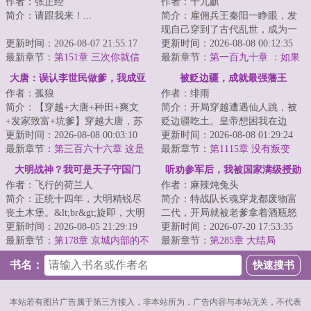
作者：张正经
作者：十九麒
称王了
简介：请跟我来！...
简介：雇佣兵王秦阳一睁眼，发
现自己穿到了古代乱世，成为一
更新时间：2026-08-07 21:55:17
个爹娘双亡、家中穷苦的少年。
更新时间：2026-08-08 00:12:35
最新章节：
第151章 三次你就信
&lt;br/&gt;刚...
最新章节：
第一百九十章 ：如果
了？
他真的要在这里……
大唐：误认李世民做爹，我成亚
被贬边疆，成就最强藩王
作者：孤狼
作者：绯雨
洲洲长了
简介：【穿越+大唐+种田+爽文
简介：开局穿越遭遇仙人跳，被
+发家致富+坑爹】穿越大唐，苏
贬边疆吃土。皇帝想困我在边
哲只想逍遥躺平。谁知，一个自
更新时间：2026-08-08 00:03:10
城？朝臣想看我笑话？却不知我
更新时间：2026-08-08 01:29:24
称“老李”的中...
最新章节：
第三百六十六章 这是
手握现代知识，开...
最新章节：
第1115章 没有叛变
卖方市场！
大明战神？我可是天子守国门
听劝参军后，我被国家满级授勋
作者：飞行的荷兰人
作者：麻辣炖兔头
简介：正统十四年，大明精锐尽
简介：特战队长魂穿龙都废物富
丧土木堡。&lt;br&gt;旋即，大明
二代，开局就被老爹拿着酒瓶怒
皇帝朱祁镇被瓦剌俘虏&lt;br&gt;
更新时间：2026-08-05 21:29:19
砸 “去大西北，赎你爷爷的军
更新时间：2026-07-20 17:53:35
叩关叫门，...
最新章节：
第178章 京城内部的不
功！”绑定军人...
最新章节：
第285章 大结局
对劲
书名：
本站若有图片广告属于第三方接入，非本站所为，广告内容与本站无关，不代表