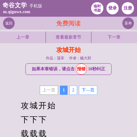
奇谷文学
手机版
临时
登录
注册
书架
m.qiguwx.com
免费阅读
返回
菜单
上一章
查看最新章节
下一章
攻城开始
作品：荡宋
作者：贼大胆
如果本章错误，请点击
报错
10秒纠正
上一页
1
2
下—页
　　攻城开始 
　　下下下
　　载载载